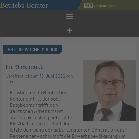
Zum
B
etriebs
-
B
erater
Inhalt
springen
BB – DIE WOCHE IM BLICK
Im Blickpunkt
Veröffentlicht am
18. Juni 2026
von
_red
Babyboomer in Rente: Der
Renteneintritt der sog.
Babyboomer trifft den
deutschen Arbeitsmarkt
stärker als bislang befürchtet.
Bis 2036 – dann erreicht der
letzte Jahrgang der geburtenstarken Generation das
Rentenalter – schrumpft die Erwerbsbevölkerung um