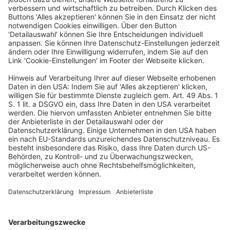
umfasst zwei Legislativvorschläge – den “Chips Act 2.0”
und das Gesetz zur Entwicklung von Cloud und KI
(Cloud and AI Development Act). Außerdem legte die
EU-Kommission eine Open-Source-Strategie und
einen strategischen Fahrplan für Digitalisierung und KI
im Energiesektor vor. …
Im Blickpunkt
Veröffentlicht am
4. Juni 2026
von
_red
Im Rahmen der neuen
Richtlinie (RL (EU) 2026/1021)
zur Korruptionsbekämpfung
treten EU-weit einheitlichere
Vorschriften zur
Korruptionsbekämpfung in
Kraft (vgl. PM EU-Kommission – Vertretung in
Deutschland vom 1.6.2026). Die Richtlinie führt
moderne Vorschriften ein, um Korruption in der