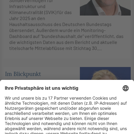
Sondervermögen für
Infrastruktur und
Klimaneutralität (SVIK) für das
Jahr 2025 an den
Haushaltsausschuss des Deutschen Bundestags
übersendet. Außerdem wurde ein Monitoring-
Dashboard auf “bundeshaushalt.de” veröffentlicht, das
die wichtigsten Daten aus dem Bericht und aktuelle
titelscharfe Mittelabflüsse mit Stichtag 30.…
Im Blickpunkt
Veröffentlicht am
11. Juni 2026
von
_red
Die Europäische Kommission
hat das “Europäische Paket zur
technologischen Souveränität”
vorgestellt (PM Europäische
Kommission – Vertretung in
Deutschland vom 3.6.2026). Es