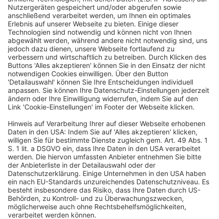
des Nichtfinanzsektors
Veröffentlicht am
3. August 2026
von
kw
Die europäische Anti-Geldwäschebehörde Anti-Money
Laundering Authority (AMLA) hat eine neue öffentliche
Konsultation eröffnet. Sie richtet sich auch an WP/vBP
als geldwäscherechtlich Verpflichtete sowie an
Aufsichtsbehörden und ist bis zum 27.9.2026 […]
EFRAG: Stellungnahme
zur ISSB-Konsultation zu den SASB-Standards
Veröffentlicht am
30. Juli 2026
von
kw
-tb- Die EFRAG hat ihre Stellungnahme zum Exposure
Draft des International Sustainability Standards Board
(ISSB) mit vorgeschlagenen Änderungen an drei SASB-
Standards sowie an der branchenbezogenen
Anwendungsleitlinie zu IFRS S2 veröffentlicht. […]