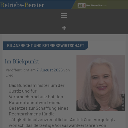
Zum
B
etriebs
-
B
erater
Inhalt
springen
BILANZRECHT UND BETRIEBSWIRTSCHAFT
Im Blickpunkt
Veröffentlicht am
7. August 2026
von
_red
Das Bundesministerium der
Justiz und für
Verbraucherschutz hat den
Referentenentwurf eines
Gesetzes zur Schaffung eines
Rechtsrahmens für die
Tätigkeit insolvenzrechtlicher Amtsträger vorgelegt,
wonach das derzeitige Vorauswahlverfahren von