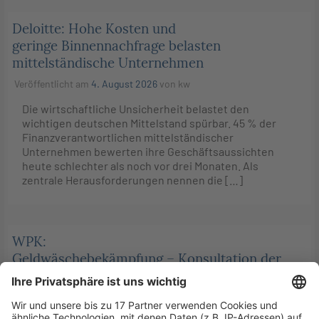
Deloitte: Hohe Kosten und
geringe Binnennachfrage belasten
mittelständische Unternehmen
Veröffentlicht am
4. August 2026
von
kw
Die wirtschaftliche Unsicherheit belastet den
wichtigen deutschen Mittelstand spürbar. 45 % der
Finanzverantwortlichen mittelständischer
Unternehmen bewerten ihre Geschäftsaussichten
heute schlechter als noch vor drei Monaten. Als
zentrale Herausforderungen nennen die […]
WPK:
Geldwäschebekämpfung – Konsultation der
AMLA zum Entwurf eines technischen
Regulierungsstandards zur Methodik der
Bewertung des Risikoprofils von Verpflichteten