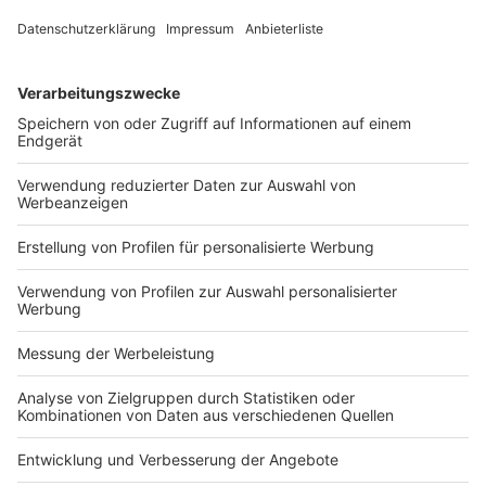
EFRAG:
Übernahmeempfehlung zu den Änderungen an
IAS 28
Veröffentlicht am
29. Juli 2026
von
kw
-tb- Die EFRAG hat der Europäischen Kommission ihre
Empfehlung zur Übernahme der vom IASB
herausgegebenen Änderungen an der Fair-Value-
Option in IAS 28 in EU-Recht übermittelt. EFRAG
kommt zum Schluss, dass […]
Im Blickpunkt
Veröffentlicht am
28. Juli 2026
von
_red
Der deutsche Markt für Wirtschaftsprüfung und
Steuerberatung (WP) setzt sein Wachstum gemäß
einer PM des Marktforschungsunternehmens