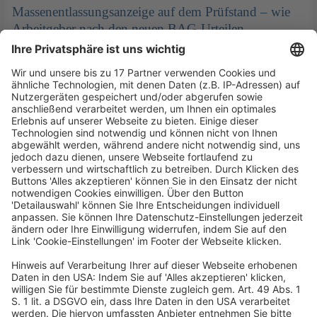
Massenentlassungsanzeige auf dem Prüfstand – wie
Arbeitgeber nach den neuen BAG-Urteilen
Kündigungsrisiken minimieren
Veröffentlicht am
28. Juli 2026
von
kw
Die rechtliche Behandlung von Massenentlassungen
gehört zu den besonders praxisrelevanten und
zugleich fehleranfälligen Bereichen des
Kündigungsrechts. Bereits geringe Abweichungen von
den gesetzlich vorgegebenen Verfahrensschritten
können erhebliche Folgen für die Wirksamkeit […]
Im Blickpunkt
Veröffentlicht am
21. Juli 2026
von
_red
Vorabentscheidung über den Rechtsweg: Das
Versorgungswerk der Zahnärztekammer Berlin (VZB)
hat gegen seinen ehemaligen Direktor eine Klage auf
Schadensersatz vor dem Arbeitsgericht (ArbG) Berlin