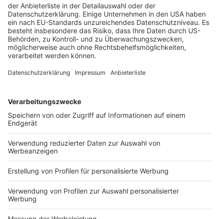
erhoben. Vorausgegangen war die fristlose und
hilfsweise ordentliche Kündigung des Direktors. Das
VZB hatte ihm vorgeworfen, er habe seine Position zur
eigenen Bereicherung und zum erheblichen
finanziellen Schaden des VZB missbraucht. …
BB-Kommentar: BAG zur
Treuwidrigkeit der Geltendmachung eines rechtskräftig
festgestellten Anspruchs auf Betriebsrente
Veröffentlicht am
21. Juli 2026
von
kw
Der Kläger ist Rechtsanwalt und Steuerberater. Im
Jahr 1999 trat der Kläger als Partner in die beklagte,
mittlerweile in Liquidation befindliche Rechtsanwalts-
GmbH ein und erhielt in diesem Zusammenhang eine
Versorgungszusage. […]