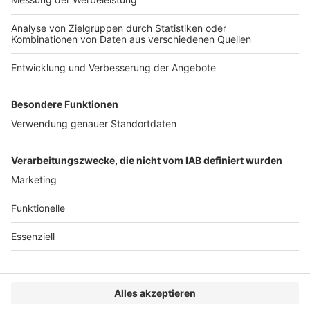
Aufsatz: Die
verfassungsrechtliche Vorgabe der Einheit der
Rechtsordnung im Kontext digitaler
Arbeitsunfähigkeitsbescheinigungen
Veröffentlicht am
17. Juli 2026
von
kw
Der Beitrag untersucht die Vereinbarkeit der
arbeitsgerichtlichen Entscheidung des LAG Hamm
vom 5.9.2025 – 14 SLa 145/25 mit dem
verfassungsrechtlichen Grundsatz der Einheit der
Rechtsordnung. Im Mittelpunkt steht die Frage, […]
1
2
3
…
44
»
VERLAG
KONTAKT
IMPRESSUM
MEDIADATEN