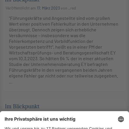
Veröffentlicht am
17. März 2023
von
_red
“Führungskräfte und Angestellte sind vom großen
Wert einer positiven Fehlerkultur in den Unternehmen
überzeugt. Dennoch zeigen sich erhebliche
Versäumnisse – insbesondere was die
Fehlerkompetenz und Vorbildfunktion der
Vorgesetzten betrifft”, heißt es in einer PM der
Wirtschaftsprüfungs- und Beratungsgesellschaft EY
vom 10.3.2023. So hätten 64 % der in einer aktuellen
Studie der Unternehmensberatung EY befragten
Führungskräfte in den vergangenen beiden Jahren
eigene Fehler gar nicht oder nur teilweise zugegeben.
…
Im Blickpunkt
Veröffentlicht am
17. März 2023
von
_red
Der 8. Senat des LSG Hessen verurteilte einen