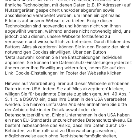
Bauunternehmer zu einer Beitragsnachzahlung (inkl.
Säumniszuschläge) i. H. v. 100 000 Euro wegen
Schwarzarbeit, da Bauarbeiter, die im Wesentlichen
ihre Arbeitskraft zur Verfügung stellen und kein
Unternehmerrisiko tragen, abhängig beschäftigt sind.
Das beauftragende Bauunternehmen konnte sich nicht
auf einen geschlossenen Nachunternehmervertrag
berufen (PM Nr.…
Im Blickpunkt
Veröffentlicht am
10. März 2023
von
_red
Massive Kurseinbrüche, Hackerattacken auf Anleger
und Finanzskandale bei Kryptobörsen – doch viele
Bundesbürger interessieren sich weiter für
Kryptowährungen wie Bitcoin, Ether & Co., so die
Presseinformation des Digitalverbands Bitkom vom
7.3.2023. Rund ein Drittel (32 %) könne sich vorstellen,
in Zukunft Kryptowährungen zu kaufen. Dabei hätten
3 % bereits in der Vergangenheit gekauft, …