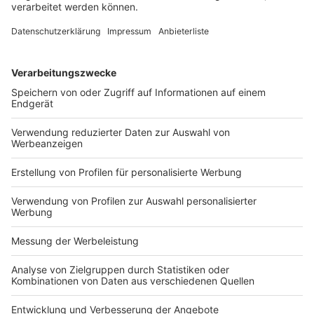
Im Blickpunkt
Veröffentlicht am
10. März 2023
von
_red
Eine Pressemitteilung der Hans-Böckler-Stiftung vom
7.3.2023 lässt aufhorchen: Die Vermögensteuer ist
nicht verfassungswidrig, sondern aufgrund der in
Deutschland herrschenden Ungleichheit
verfassungsrechtlich eher naheliegend! Professor
Thiele, Autor der Studie, kommt zu dem Ergebnis, dass
die Vermögensteuer dazu beitragen könne, das
Fundamentalprinzip gerechter Besteuerung, …
Im Blickpunkt
Veröffentlicht am
10. März 2023
von
_red
“Frauen sind am Arbeitsmarkt weiterhin in vielerlei