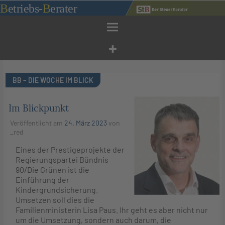
Zum
B
etriebs
-
B
erater
Inhalt
springen
BB – DIE WOCHE IM BLICK
Im Blickpunkt
Veröffentlicht am
24. März 2023
von
_red
Eines der Prestigeprojekte der
Regierungspartei Bündnis
90/Die Grünen ist die
Einführung der
Kindergrundsicherung.
Umsetzen soll dies die
Familienministerin Lisa Paus. Ihr geht es aber nicht nur
um die Umsetzung, sondern auch darum, die