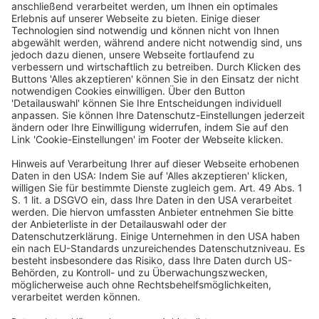
2
die steuerliche Abzugsfähigkeit ganz entfallen (Drs.
17/8462). Mit den Stimmen der Fraktion der CDU/CSU,
SPD und FDP gegen die Stimmen der Fraktion Bündnis
90/Die Grünen bei Stimmenthaltung der Fraktion Die
Linke wurde der Antrag abgelehnt. Der Antrag der
Fraktion Die Linke (Drs. 17/9149) ging noch einen Schritt
weiter. Sie wollte die steuerliche Abzugsfähigkeit für
Personenkraftwagen direkt begrenzen und zusätzlich
noch an den CO
-Ausstoß knüpfen. Auch dieser Antrag
2
wurde mit Stimmen der Fraktionen CDU/CSU, SPD und
FDP gegen die Stimmen der Fraktion Die Linke, bei
Stimmenthaltung der Fraktion Bündnis 90/Die Grünen,
abgelehnt. Einen weiteren Vorstoß unternimmt der
Abgeordnete
Stefan Gelbhaar
(Bündnis 90/Die Grünen).
Er sieht die sog. “Dienstwagenpauschale” als
europarechtswidrige Beihilfe an und fragt, ob die
Bundesregierung dies auch so sehe. Die Antwort der
parlamentarischen Staatssektretärin
Katja Hessel
fällt
eindeutig aus. Zum einen teile die Bundesregierung
diese Auffassung nicht. Zum anderen gäbe es kein
Dienstwagenprivileg. Auch erfülle die Regelung im
EStG
nicht den Subventionsbegriff (Drs. 20/6994). Damit