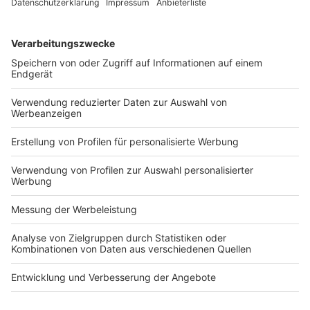
aber noch nicht genug.
Stefan Gelbhaar
hat die EU-
Kommission gebeten zu prüfen, ob die
“Dienstwagenbesteuerung” gegen EU-Recht verstößt.
Mal sehen, was dabei herauskommt. Hin und wieder
lohnt auch ein Blick ins Gesetz und die
Gesetzgebungsmaterialien. Dann wäre festzustellen,
dass die 1 %-Regelung als typisierende Erfassung des
Nutzungsvorteils für die private Nutzung eines
Firmen-/Dienstwagens durch das Jahressteuergesetz
1996 eingeführt (BGBl. I 1995, 1250) und schon mehrfach
verfassungsrechtlich angegriffen wurde, aber letztlich
ohne Erfolg (vgl. BFH, 13.12.2012 – VI R 51/11, BStBl. II
2013, 385).
Prof.
Dr. Michael Stahlschmidt
, Ressortleiter Steuerrecht
BB 2023, 1493
Artikel
/
BB
/
BB - Die Woche im Blick
/
BB - Steuerrecht