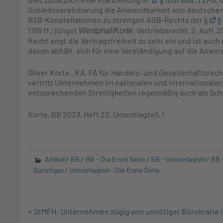
Schiedsvereinbarung die Anwendbarkeit von deutschem m
B2B-Konstellationen zu strengen AGB-Rechts der §
§
1169 ff.; jüngst
, Vertriebsrecht, 2. Aufl. 
Westphal/Korte
Recht engt die Vertragsfreiheit zu sehr ein und ist auc
davon abhält, sich für eine Verständigung auf die Anw
Oliver
Korte
, RA, FA für Handels- und Gesellschaftsrech
vertritt Unternehmen im nationalen und internationalen
entsprechenden Streitigkeiten regelmäßig auch als Schi
Korte, BB 2023, Heft 22, Umschlagteil, I
Artikel
/
BB
/
BB - Die Erste Seite
/
BB - Umschlagteil
/
BB 
Sonstiges
/
Umschlagteil - Die Erste Seite
Beitragsnavigation
« StMFH: Unternehmen zügig von unnötiger Bürokratie 