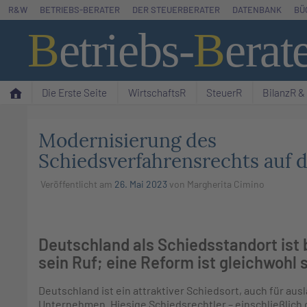
Zum
R&W
BETRIEBS-BERATER
DER STEUERBERATER
DATENBANK
BÜ
Inhalt
B
etriebs
-
B
erat
springen
Die Erste Seite
WirtschaftsR
SteuerR
BilanzR 
Modernisierung des
Schiedsverfahrensrechts auf
Veröffentlicht am
26. Mai 2023
von
Margherita Cimino
Deutschland als Schiedsstandort ist 
sein Ruf; eine Reform ist gleichwohl s
Deutschland ist ein attraktiver Schiedsort, auch für aus
Unternehmen. Hiesige Schiedsrechtler – einschließlich 