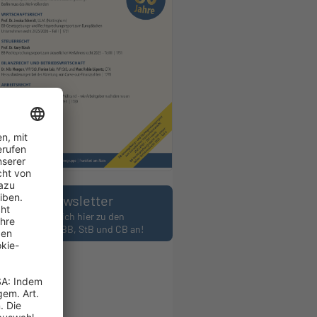
Newsletter
Melden Sie sich hier zu den
wslettern des BB, StB und CB an!