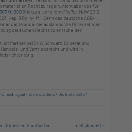
ateriellen Recht zu regeln, nicht aber des für
 305 ff. BGB
(hierzu s. vor allem
, NJW 2012,
Pfeiffer
2023, Kap. 3 Rn. 44 ff.). Denn das deutsche AGB-
h einer der Gründe, die ausländische Unternehmen
endung deutschen Rechts zu entscheiden.
t, ist Partner bei SKW Schwarz. Er berät und
 Handels- und Vertriebsrecht und wird in
edsrichter tätig.
- Umschlagteil - Die Erste Seite
/
Die Erste Seite
/
im Steuerrecht entlasten
Im Blickpunkt »