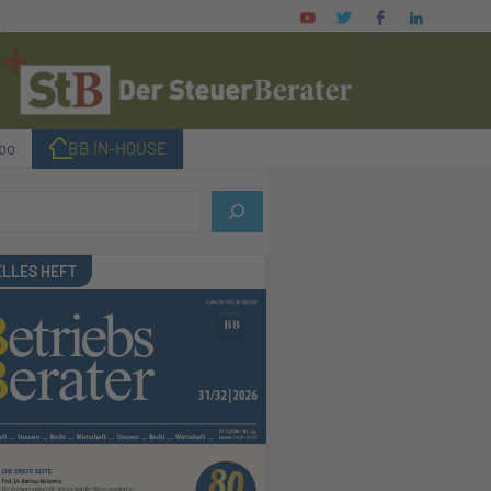
bo
I BB IN-HOUSE
LLES HEFT