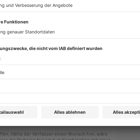
s auch die begleitenden Schriftstücke in
llen diese für Anträge auf Vollstreckbarerklärung
rklärt werden können. Das Verfahren soll – im
che möglich sein.
tigung bereits bestandskräftiger inländischer
blichen Mängeln leiden.
 einige Punkte an, die noch ergebnisoffen
erden soll, ob ein Eilschiedsrichter (
emergency
en (z. B. Art. 29 ICC Rules) bereits kennen, auch in
erden, ob dort auch eine Regelung zur Zulässigkeit
den soll. Solche Sondervoten sind in der
Insbesondere aufgrund eines obiter dictum in einer
0 – 26 Sch 14/18, IWRZ 2020, 233, GWR 2020, 301
h deutschem Zivilprozessrecht zulässig sind oder
en können.
ffen. Hätte der Verfasser einen Wunsch frei, wäre
dass die Parteien frei sind, in Kombination mit einer