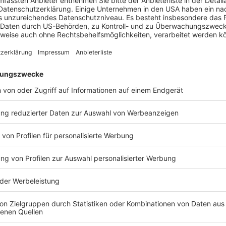
wurfs will das BMJ zwölf Eckpunkte zugrunde
 interessant einordnen kann:
en teilnehmen, soll eine gesetzliche Regelung für
.
heid für unzuständig, soll dies zukünftig durch
ende Entscheidung gegebenenfalls gerichtlich
en per Videokonferenz durchgeführt werden
haben. Das ist an sich nichts Neues, sofern sich
echtslage bei Uneinigkeit ist. Nach einer 2022
 Jurisdiktionen nur zwei, in denen das
irtuelle Verhandlung anzuordnen. Hier wäre
e Regelung ein Beitrag zur Effizienzsteigerung bei
eckbarerklärung oder Aufhebung von