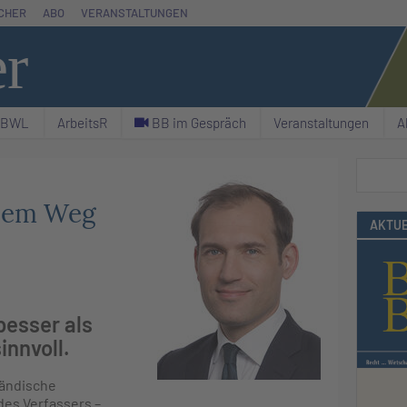
CHER
ABO
VERANSTALTUNGEN
er
& BWL
ArbeitsR
C BB im Gespräch
Veranstaltungen
A
Suchen
 dem Weg
AKTUE
besser als
innvoll.
ländische
des Verfassers –