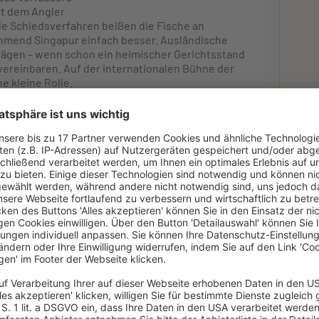
ht dem Angler
 Schiedsverfahren beißen die Fische an
ehmend Singapur einfach besser. Ausländische
rägen – wenn schon ein heimischer Gerichtsstand
 vereinbaren. Auf der internationalen Bühne der
e kleine Rolle.
liegt dies eher nicht. Denn dieses entspricht
t es der Führung eines dem neuesten Stand der
ege. Freilich wird bislang die Feinjustierung an
gen und den Regulativen der Schiedsinstitutionen
Zivilprozessordnung (
ZPO
) überführt werden.
nktepapier zur Reform des Schiedsverfahrensrecht
 Bedürfnisse der heutigen Zeit anzupassen und
Ne
rt zu stärken. Die Initiative ist sinnvoll. Denn zum
nderen verhindern klarstellende Regelungen
nden sind mit der Sorge vor einer etwaigen
mend wirken können. Aus der Sicht des
etingwert. Viele Staaten haben ihr
rt. Da will – und sollte – Deutschland nicht