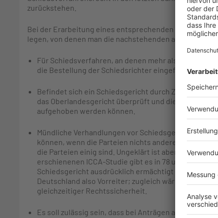
zurückstehen.
Bei der Erarbeitung eines entsprechenden Gesetzesent
legen, von denen man die nachstehenden als besonders
Für Schiedsverfahren, an denen mehr als zwei Partei
die Bestellung der Schiedsrichter eingeführt werden
Befindet sich ein Schiedsgericht durch Zwischenentsc
das Oberlandesgericht überprüft und die entsprech
aufgehoben werden können.
Mündliche Verhandlungen vor Schiedsgerichten soll
können, wenn die Parteien nichts anderes vereinbart 
die Parteien einig sind. Ungeklärt ist aber, wie die R
erschienenen ICCA-Studie gibt es in 78 untersuchten
Schiedsgericht ausdrücklich ermächtigt wird, eine v
Deutschland also Vorreiter; zugleich wäre eine solch
gleichzeitiger Rechtssicherheit.
Es soll zulässig sein, dass bei Anträgen auf Vollstr