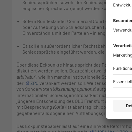
Schiedssprüchen sowohl der Schiedsspruch selbst al
englischer Sprache vorgelegt werden können.
Sofern Bundesländer Commercial Courts einführen, so
oder Aufhebung von Schiedssprüchen für zuständig e
Einverständnis mit den Parteien – in englischer Spra
Es soll ein außerordentlicher Rechtsbehelf zur Besei
Schiedssprüche eingeführt werden, die an sehr erhe
Über diese Eckpunkte hinaus spricht das Papier des BMJ
diskutiert werden sollen. Dazu zählt etwa, dass geprüft w
), wie ihn manche institutionelle Schiedsordnung
arbitrator
der
ZPO
verankert werden soll. Weiter soll geprüft w
von Sondervoten (
) aufgenommen wer
dissenting opinions
internationalen Schiedsgerichtsbarkeit nicht unüblich. 
jüngeren Entscheidung des OLG Frankfurt a. M. (16.1.202
mit Besprechung
) ist aber fraglich, ob diese nac
Korte
gegebenenfalls sogar einen Aufhebungsgrund darstell
Das Eckpunktepapier lässt auf eine sinnvolle Reform ho
dies zusätzlich eine Klarstellung in
§ 1051 Abs. 1 ZPO
, 