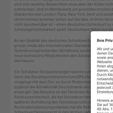
sind sich da einig. Bekanntlich muss aber der Köder nic
schmecken. Und im Wettbewerb um grenzüberstreitende
Standorten wie London, Paris, New York, Genf und zun
Unternehmen kommen selten auf die Idee, in ihren Vert
nicht durchsetzbar ist – einen deutschen Schiedsort zu
Schiedsgerichtsbarkeit spielt Deutschland daher nur ein
An der Qualität des deutschen Schiedsverfahrensrechts 
grosso modo den internationalen Standards. Auch steh
Technik entsprechenden Verfahrens zumindest nicht im W
neue technische Möglichkeiten den Schiedsvereinbarun
überlassen.
Ein Teil dieser Feinjustierungen könnte nun bald in die 
Denn das Bundesjustizministerium (BMJ) hat ein Eckpu
vorgelegt mit dem Ziel, es durch Modernisierung an die
zugleich die Attraktivität Deutschlands als Schiedsstando
einen gilt: Das Bessere ist der Feind des Guten. Zum a
Rechtsunsicherheit, die bei Schiedsverfahren oft verbu
späteren Aufhebung des Schiedsspruchs und daher läh
Rechtsdienstleistungsmarktes hat die Reform auch Mark
Schiedsverfahrensrecht in den letzten Jahren modernisie