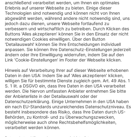
aufzuspüren und dafür zu belangen”, sagte
Heere
. 140
Mitarbeiterinnen und Mitarbeiter sind im Finanzamt für
Fahndung und Strafsachen Hannover tätig. 574
Fahndungsprüfungen wurden im Jahr 2022
durchgeführt. Bestandskräftige Mehrsteuern von ca.
38,5 Mio. Euro und 459 Strafverfahren waren die Folge.
Bezogen auf die letzten fünf Jahre wurden in
Niedersachsen 10 500 Prüfungen durchgeführt. Das
Mehrergebnis betrug 1,3 Mrd. Euro. “Die Zahlen belegen
eindrucksvoll, wie erfolgreich Niedersachsen in diesem
Bereich ist. Mein Dank gilt deshalb den Prüferinnen und
Prüfern und natürlich auch all den anderen Kolleginnen
und Kollegen in den Fahndungsämtern”, so
Heere
.
Festzustellen sei aber, dass der stetig steigenden Zahl
von Fällen, die immer komplexer und internationaler
seien, ein sinkender Personalbestand
gegenüberstünde, da die Personalsituation in der
Steuerverwaltung sehr angespannt sei. Um für etwas
Linderung zu sorgen, sollen 45 zusätzliche
Nachwuchskräfte im diesjährigen Ausbildungsjahrgang
eingestellt werden, um die Ausbildungskapazitäten der
Steuerakademie in Rinteln auszuschöpfen. Er hob auch