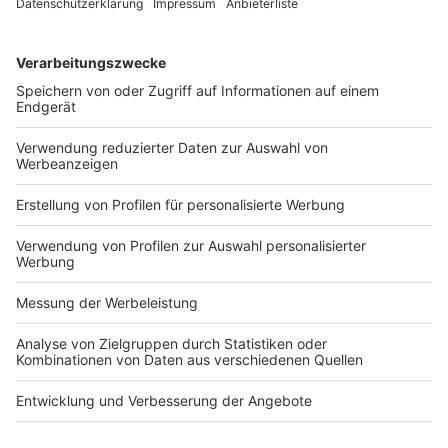
die Nutzung der Künstlichen Intelligenz durch die
Steuerverwaltung hervor. Innovative Wege seien
notwendig, um gegen Steuerhinterziehung und
missbräuchliche Steuergestaltung vorzugehen. Als
erfolgversprechend habe sich die
Forschungskooperation Tax Defence Analytics (TaDeA)
mit der Carl-von-Ossietzky-Universität Oldenburg
erwiesen. Dabei handele es sich um eine hochgradig
automatisierte Datenintegrations- und Analyse-
Plattform, die bei der Prüfungsvorbereitung und
Fallauswahl unterstützt. “Einfach gesagt: Die Chance,
die ‘Richtigen’ zu erwischen, steigt dadurch spürbar –
und das ist sehr gut”, sagte der Finanzminister.
Prof.
Dr. Michael Stahlschmidt
, Ressortleiter Steuerrecht
BB 2023, 1109
Artikel
/
BB
/
BB - Die Woche im Blick
/
BB - Steuerrecht