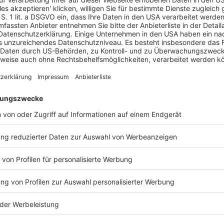
; 2019: 25,1 %) der Gesamthonorare Honorare für
zu berücksichtigen, dass die anderen
en anzusehen sind, den zweitgrößten Anteil an
, dass die Steuerberatungsleistungen gegenüber
tätsstärkungsgesetz künftig entfallen werden.
wechsel bei kapitalmarktorientierten Unternehmen
mandat innerhalb der Gruppe der “Big Four”-
estgestellt, dass die Zahl der im Berufsregister
chlossenen Wirtschaftsprüferpraxen stetig
20: 864; 2019: 845) in 473 Netzwerken (2020: 458;
nter https://www.luenendonk.de abrufbaren Studie
and” des Marktforschungsunternehmens Lünendonk
ner verschärften Regulierung und der schwierigen
 Jahr 2022 mit einem Zuwachs von im Mittel 4,3 %.
hen Wachstum in Höhe von 2,5–10 % geprägt sein,
dings stammten die Prognosewerte aus der
Ne
rtschaftsprüfermarkt auch den Beitrag
iebswirtschaft