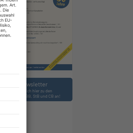
Newsletter
Melden Sie sich hier zu den
wslettern des BB, StB und CB an!