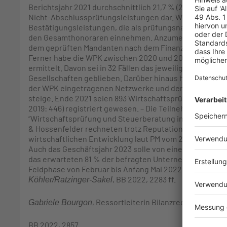
Berichtsjahr 2021 durchschnittlich 21,7 % (2020: 24,6 %
Nicht-Abschlussprüfungsleistungen dar. Weiterhin sei 
Bestätigungsleistungen, die als prüfungsnahe Leistung
den Gesamthonoraren einnehmen. Anzumerken sei auch
dem geprüften Mandanten nach dem Finanzmarktintegri
Ferner habe die WPK zwischen 2020 und 2021 55 Prüfer
ermittelt. Davon sei in 32 Fällen das jeweilige Prüfungs
Gesellschaften geblieben. Darüber hinaus habe die WPK f
der WPK eingetragenen Netzwerke und der ihnen anges
steige. Ende 2021 seien 893 Wirtschaftsprüferpraxen (20
2019: 446) registriert gewesen. – Die Teilnehmer der u
“Wirtschaftsprüfung und Steuerberatung in Deutschl
& Hossenfelder rechneten trotz Reputationsthemen, ei
wirtschaftlichen Entwicklung laut PM vom 24.11.2022 im
Auch das Geschäftsjahr 2023 solle von einem dynamisc
das erwarteten 81 % der befragten Unternehmen. Aller
Feldphase von Februar bis Anfang Mai 2022. – S. zum Wi
, BB 2022, 2283 ff.
Köhler/Ratzinger-Sakel
, Ressortleiterin Bilanzrecht und Betr
Gabriele Bourgon
BB 2022, 2857