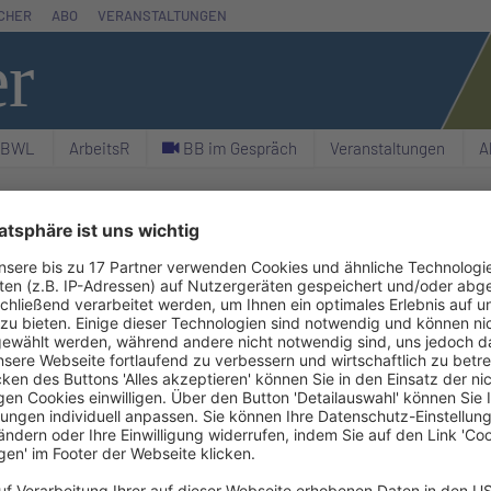
CHER
ABO
VERANSTALTUNGEN
er
& BWL
ArbeitsR
C BB im Gespräch
Veranstaltungen
A
Suchen
AKTUE
r das Jahr 2021 der Wirtschaftsprüferkammer
bar ist, zeigt, dass der Anteil der Nicht-
rientierten Unternehmen erzielten
mthonorare der Wirtschaftsprüferpraxen, die
HGB
prüften, so die diesbezügliche PM der WPK vom
n seien auf Abschlussprüfungsleistungen etwa 593
üfungsleistungen entfallen. Damit stellten im