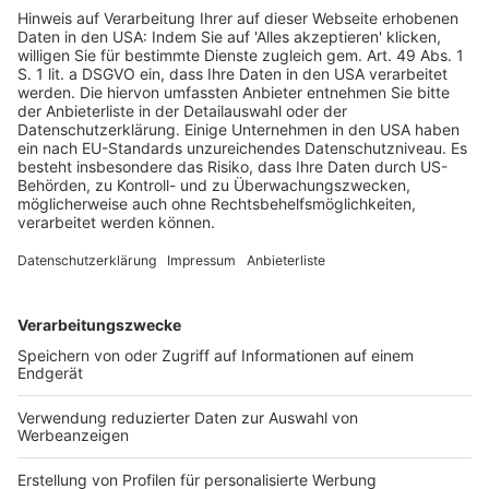
Auskünfte oder – im grenzüberschreitenden Kontext –
Advance Pricing Agreements, schnell, verlässlich und
zu vertretbaren Kosten verfügbar sind. In der Praxis
konterkarieren jedoch de facto hohe Gebühren oder
lange Verfahrensdauern den Zweck dieser Instrumente.
In einer Zeit wachsender wirtschaftlicher Unsicherheit,
in der es wesentlich ist, dass unternehmerische Risiken
in Kauf genommen werden, gilt umso mehr:
Vermeidbare Risiken müssen reduziert, d. h.
Planbarkeit sollte dort, wo sie möglich ist, gewährleistet
werden. In diesem Sinne brauchen Unternehmen keine
perfekte Steuerwelt, aber eine berechenbare.
Prof. Dr. Dr. h.c. Dr. h.c.
Caren
Sureth-Sloane
, ist
Inhaberin der Professur für Betriebswirtschaftslehre,
insbesondere Betriebswirtschaftliche Steuerlehre, an
der Universität Paderborn, Sprecherin des
Sonderforschungsbereiches/Transregio TRR 266
Accounting for Transparency, Vizepräsidentin der
Deutschen Forschungsgemeinschaft e. V. sowie
Vizepräsidentin der Schmalenbach-Gesellschaft für