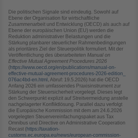
Die politischen Signale sind eindeutig. Sowohl auf
Ebene der Organisation für wirtschaftliche
Zusammenarbeit und Entwicklung (OECD) als auch auf
Ebene der europäischen Union (EU) werden die
Reduktion administrativer Belastungen und die
Stärkung planbarer steuerlicher Rahmenbedingungen
als prioritäres Ziel der Steuerpolitik formuliert. Mit der
Veröffentlichung des überarbeiteten
Manual on
Effective Mutual Agreement Procedures 2026
(
https://www.oecd.org/en/publications/manual-on-
effective-mutual-agreement-procedures-2026-edition_
076ac4bd-en.html
, Abruf: 19.5.2026) hat die OECD
Anfang 2026 ein umfassendes Praxisinstrument zur
Stärkung der Steuersicherheit vorgelegt. Dieses legt
den Schwerpunkt explizit auf Streitvermeidung anstelle
nachgelagerter Konfliktlösung. Parallel dazu verfolgt
die Europäische Kommission mit dem am 24.6.2026
vorgelegten Steuervereinfachungspaket aus Tax
Omnibus und Directive on Administrative Cooperation
Recast (
https://taxation-
customs.ec.europa.eu/news/european-commission-