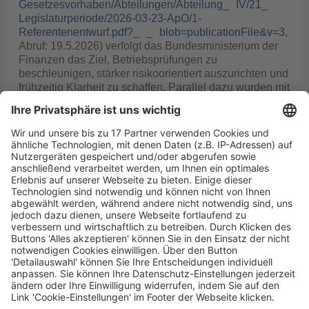
Gesetzesvorhaben/Abteilungen/Abteilung_ IV/21_
Legislaturperiode/2026-03-23-ApO/1-
Referentenentwurf.pdf?_ _ blob=publicationFile&v=3
,
Abruf: 19.5.2026) verfolgt das Bundesministerium der
Finanzen das Ziel, Betriebsprüfungen zu
beschleunigen, stärker risikoorientiert auszurichten und
frühzeitig Klarheit zu schaffen. Parallel dazu wurden mit
der Aktualisierung des Anwendungserlasses zur
Abgabenordnung im Januar 2026 die
Gebührenregelungen für verbindliche Auskünfte neu
justiert. Damit bleibt dieses zentrale Instrument der Ex-
ante-Steuersicherheit zwar erhalten, sein Zugang ist
jedoch weiterhin mit nicht unerheblichen Kosten
verbunden.
Die gute Nachricht ist: Steuersicherheit wird
zunehmend als eigenständiger Standortfaktor
verstanden und nicht lediglich als Nebenprodukt guter
Gesetzgebung. Die Konsequenz ist klar: Wer
Investitionen und Innovationen fördern will, muss
Steuersicherheit aktiv gestalten. Dazu gehört
insbesondere, dass Instrumente, wie verbindliche