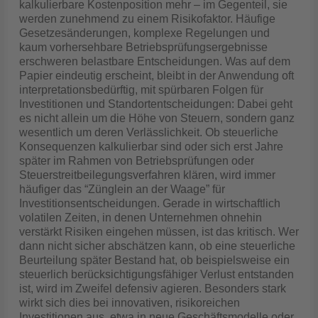
kalkulierbare Kostenposition mehr – im Gegenteil, sie
werden zunehmend zu einem Risikofaktor. Häufige
Gesetzesänderungen, komplexe Regelungen und
kaum vorhersehbare Betriebsprüfungsergebnisse
erschweren belastbare Entscheidungen. Was auf dem
Papier eindeutig erscheint, bleibt in der Anwendung oft
interpretationsbedürftig, mit spürbaren Folgen für
Investitionen und Standortentscheidungen: Dabei geht
es nicht allein um die Höhe von Steuern, sondern ganz
wesentlich um deren Verlässlichkeit. Ob steuerliche
Konsequenzen kalkulierbar sind oder sich erst Jahre
später im Rahmen von Betriebsprüfungen oder
Steuerstreitbeilegungsverfahren klären, wird immer
häufiger das “Zünglein an der Waage” für
Investitionsentscheidungen. Gerade in wirtschaftlich
volatilen Zeiten, in denen Unternehmen ohnehin
verstärkt Risiken eingehen müssen, ist das kritisch. Wer
dann nicht sicher abschätzen kann, ob eine steuerliche
Beurteilung später Bestand hat, ob beispielsweise ein
steuerlich berücksichtigungsfähiger Verlust entstanden
ist, wird im Zweifel defensiv agieren. Besonders stark
wirkt sich dies bei innovativen, risikoreichen
Investitionen aus, etwa in neue Geschäftsmodelle oder