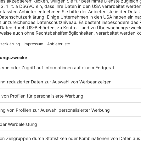
 sie darauf hin, sie könne ihre Erklärung über die
e Klägerin, vereinbarte aber sogleich einen neuen
särztliche Untersuchung. Diese fand bei einer
ie Operation sowie die Verhärtung, so dass die
ndheitliche Eignung attestieren wollte. Bevor es
uf. Die zuständige Bezirksregierung Düsseldorf
re mangelnde charakterliche Eignung als Lehrerin
 1. Kammer des VG nunmehr entschieden hat. Die
hren Gunsten getäuscht hat, um die
gsbedingt ihre gesundheitliche Eignung zu
gen der ersten Amtsärztin auch hätte bewusst
ild eines Lehrers, wie es die Bezirksregierung
ammer sah in dem Verhalten eine arglistige
Tatbestand der notwendigen Rücknahme einer
Ne