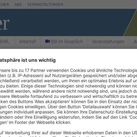
CHER
ABO
VERANSTALTUNGEN
er
& BWL
ArbeitsR
C BB im Gespräch
Veranstaltungen
A
Suchen
AKTU
sagen, weil sie bei der erforderlichen
tand getäuscht hat. Der Versagungsbescheid der
 an der charakterlichen Eignung der Lehrerin ist
kirchen mit Urteil vom 17.9.2025 – 1 K 5204/24 –
stellte Lehrerin. Sie wollte verbeamtet werden. Im
ng erklärte sie der zuständigen Amtsärztin, sie
g operiert worden. Daraufhin forderte die