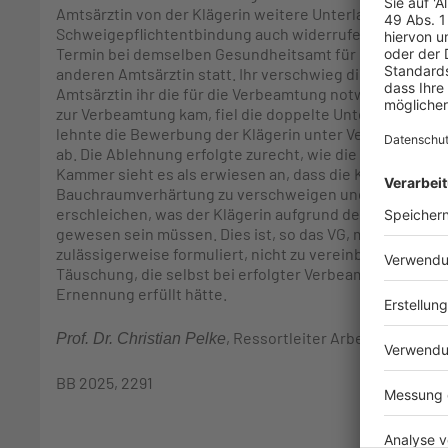
Amtsärztin von der Klägerin weitere Unterlagen und wies
Schweigepflichtentbindung auch widerrufen. Dies tat di
Termin bei demselben Gesundheitsamt für eine neue amt
anderen Amtsärztin statt. Ihr verschwieg die Klägerin d
Amtsärztin ihr die für die Verbeamtung notwendige gesu
zur Verbeamtung kam, fiel die doppelte Untersuchung a
lehnte die Bewerbung der Klägerin unter Verweis auf ih
ab. Die Ablehnung erfolgte zurecht, wie die zuständige
Kammer sieht es als erwiesen an, dass die Klägerin zu i
Bauchraumverhärtung zu verschweigen und so täuschun
erschleichen, was der Klägerin aufgrund der Ausführun
gewesen sein müssen. Dies ist, so das VG, mit dem Leitb
zulässigerweise formuliert, nicht zu vereinbaren. Die K
Täuschung, die selbst bei erfolgter Verbeamtung den 
Ernennung erfüllt hätte.
, Ressortleiter Arbeitsrecht
Prof. Dr. Christian Pelke
BB 2025, 2291