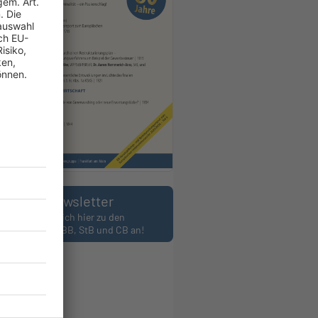
Newsletter
Melden Sie sich hier zu den
wslettern des BB, StB und CB an!