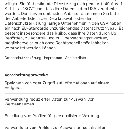
ESRS habe gezeigt, dass zwar deutliche strukturelle
und inhaltliche Verbesserungen erzielt werden konnten,
jedoch wesentliche Konzepte noch nicht ausreichend
klar und verständlich sind (s. o.). Zudem deuteten die
ersten Analysen der Vorschläge durch die Praktiker
zum einen darauf hin, dass auch die vereinfachten
ESRS insbesondere bei Unternehmen der ersten Welle
zunächst mit (erneutem) Implementierungsaufwand
verbunden sein werden und etablierte Prozesse in
vollem Umfang beibehalten werden müssen. In den
vergangenen Wochen habe das DRSC, unterstützt
durch den Austausch mit Praktikern, die Vorschläge des
Konsultationsentwurfs analysiert. Dabei sei eine Reihe
von Vorgaben in den Konsultationsentwürfen
identifiziert worden, die zu erhöhtem Aufwand für die
Ersteller führen könnten. In diesem Zusammenhang
seien insbesondere zusätzliche Datenpunkte und die
Erweiterung bestehender Anforderungen zu nennen.
Gabriele Bourgon
, Ressortleiterin Bilanzrecht und
Betriebswirtschaft