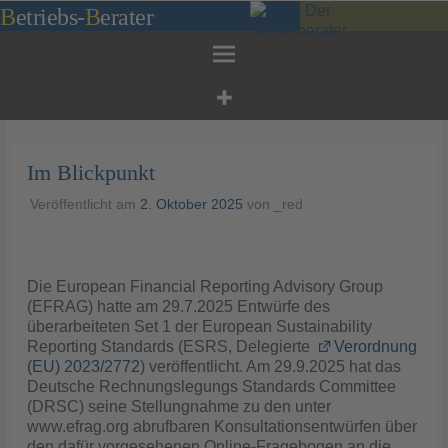
Zum
B
etriebs
-
B
erater
Inhalt
springen
Im Blickpunkt
Veröffentlicht am
2. Oktober 2025
von
_red
Die European Financial Reporting Advisory Group
(EFRAG) hatte am 29.7.2025 Entwürfe des
überarbeiteten Set 1 der European Sustainability
Reporting Standards (ESRS, Delegierte
Verordnung
(EU) 2023/2772
) veröffentlicht. Am 29.9.2025 hat das
Deutsche Rechnungslegungs Standards Committee
(DRSC) seine Stellungnahme zu den unter
www.efrag.org abrufbaren Konsultationsentwürfen über
den dafür vorgesehenen Online-Fragebogen an die