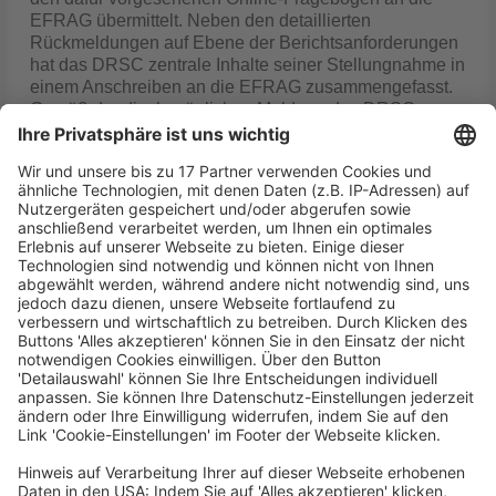
EFRAG übermittelt. Neben den detaillierten
Rückmeldungen auf Ebene der Berichtsanforderungen
hat das DRSC zentrale Inhalte seiner Stellungnahme in
einem Anschreiben an die EFRAG zusammengefasst.
Gemäß der diesbezüglichen Meldung des DRSC vom
30.9.2025 spricht es sich darin z. B. für weitere
Klarstellungen beim Grundsatz der Fair Presentation
aus, um die bestehenden Unsicherheiten bezüglich des
Verständnisses dieses Konzepts im Rahmen der
Nachhaltigkeitsberichterstattung zu adressieren. Es
befürworte die Betonung des
Wesentlichkeitsgrundsatzes auf Informationsebene.
Allerdings seien Anpassungen erforderlich. So sollte
das Konzept der Entscheidungsnützlichkeit von
Informationen für alle Nutzer der
Nachhaltigkeitsberichterstattung leitend für die
Beurteilung der Wesentlichkeit von Informationen
sein. – Bereits am 25.9.2025 hatte das DRSC seine
unter www.drsc.de abrufbare finale Analyse der
Vorschläge der EFRAG zur Überarbeitung des ESRS
Set 1 veröffentlicht (www.drsc.de vom 25.9.2025). Die
Befassung mit den Vorschlägen zur Überarbeitung der