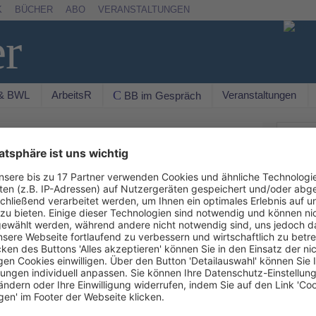
K
BÜCHER
ABO
VERANSTALTUNGEN
er
 & BWL
ArbeitsR
Veranstaltungen
C BB im Gespräch
Suchen
AKTU
die PM Nr. 2/2024, entschieden, dass ein
gleichsprämie erhält, die im Entleiherbetrieb den
 222 d/24, rkr., PM Nr. 2/2025 vom 9.7.2025). Damit
New
. Die Klägerin wurde von ihrer Arbeitgeberin,
lagten –, in einem Unternehmen der Metall- und
verhältnis endete zum 31.7.2023. Der Arbeitsvertrag
r geltenden Tarifverträge über Branchenzuschläge