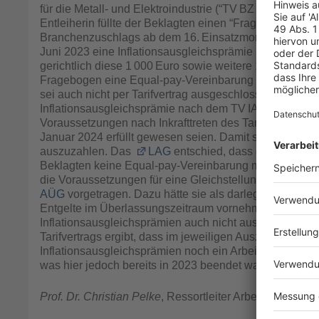
für die Metall- und Elektroindustrie (“TV BZ ME”) sowie
Entleiherin füllte der Beklagten einen “Fragebogen zur
Branchenzuschlags ab dem 16. Einsatzmonat” aus. Die Mi
Juni 2023 eine Inflationsausgleichsprämie i. H. v. 1 00
gerichtlich diese 1 000 Euro sowie weitere 1 200 Euro 
Fragebogen eine Equal-pay-Vereinbarung zwischen der 
sei auch nicht per Tarifvertrag ausgeschlossen worden.
Inflationsausgleichsprämie nach dem TV IAP ME bereit
Voraussetzungen nach Inkrafttreten des Tarifvertrages,
Januar 2024 erfüllt gewesen seien. Damit sei die Präm
auszuzahlen. Das
LAG
entschied, dass der von der 
Beklagten keine Equal-pay-Vereinbarung mit deren Arbe
die Voraussetzungen für eine Gleichstellung mit den Mita
AÜG
vorgetragen. Dazu hätte sie als darlegungs- und 
Entgelte im Überlassungszeitraum vornehmen müssen, 
Inflationsausgleichsprämien auch nicht aus dem TV I
Tarifvertrags ergibt, dass im jeweiligen Auszahlungsmo
Inflationsausgleichsprämien noch ein Arbeitsverhältn
was hier jedoch bereits in 2023 beendet war.
Prof. Dr. Christian Pelke
, Ressortleiter Arbeitsrecht