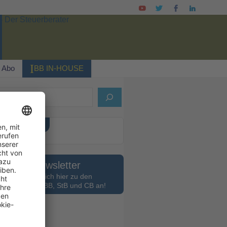
I
Abo
BB IN-HOUSE
ELLES HEFT
Newsletter
Melden Sie sich hier zu den
slettern des BB, StB und CB an!