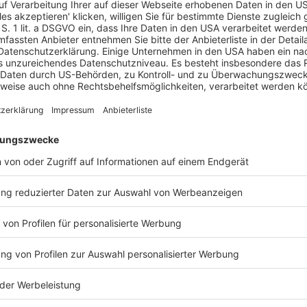
 Inflationsausgleichsprämie (“TV IAP ME”). Die
 Ermittlung von Equal Pay sowie des
tarbeiter im Betrieb der Entleiherin erhielten im
0 Euro, die Klägerin dagegen nicht. Sie macht nun
geltend. Für die erste Zahlung bestehe durch den
Klägerin und der Beklagten. Die Gleichstellung
 Hinsichtlich der zweiten Zahlung könne die
s dann verlangt werden, wenn deren
 aber vor dem ersten Auszahlungszeitpunkt im
ie auch nach Beendigung des Arbeitsverhältnisses
Entleiherin ausgefüllte Fragenbogen der
itnehmern darstellt. Die Klägerin habe auch nicht
rbeitern der Entleiherin i. S. d.
§ 8 Abs. 1 S. 1
beweisbelaste Klägerin einen Gesamtvergleich der
was unterblieb. Sie könne die
AP ME beanspruchen. Die Auslegung des
nat (Januar – November 2024) der tariflichen
is zwischen den Parteien bestanden haben müsse,