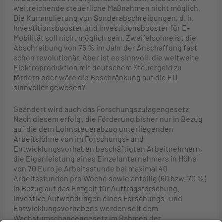
weitreichende steuerliche Maßnahmen nicht möglich.
Die Kummulierung von Sonderabschreibungen, d. h.
Investitionsbooster und Investitionsbooster für E-
Mobilität soll nicht möglich sein. Zweifelsohne ist die
Abschreibung von 75 % im Jahr der Anschaffung fast
schon revolutionär. Aber ist es sinnvoll, die weltweite
Elektroproduktion mit deutschem Steuergeld zu
fördern oder wäre die Beschränkung auf die EU
sinnvoller gewesen?
Geändert wird auch das Forschungszulagengesetz.
Nach diesem erfolgt die Förderung bisher nur in Bezug
auf die dem Lohnsteuerabzug unterliegenden
Arbeitslöhne von im Forschungs- und
Entwicklungsvorhaben beschäftigten Arbeitnehmern,
die Eigenleistung eines Einzelunternehmers in Höhe
von 70 Euro je Arbeitsstunde bei maximal 40
Arbeitsstunden pro Woche sowie anteilig (60 bzw. 70 %)
in Bezug auf das Entgelt für Auftragsforschung.
Investive Aufwendungen eines Forschungs- und
Entwicklungsvorhabens werden seit dem
Wachstumschancengesetz im Rahmen der