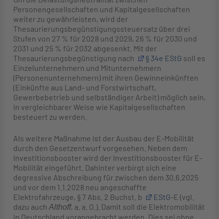
Personengesellschaften und Kapitalgesellschaften
weiter zu gewährleisten, wird der
Thesaurierungsbegünstigungssteuersatz über drei
Stufen von 27 % für 2028 und 2029, 26 % für 2030 und
2031 und 25 % für 2032 abgesenkt. Mit der
Thesaurierungsbegünstigung nach
§ 34e EStG
soll es
Einzelunternehmern und Mitunternehmern
(Personenunternehmern) mit ihren Gewinneinkünften
(Einkünfte aus Land- und Forstwirtschaft,
Gewerbebetrieb und selbständiger Arbeit) möglich sein,
in vergleichbarer Weise wie Kapitalgesellschaften
besteuert zu werden.
Als weitere Maßnahme ist der Ausbau der E-Mobilität
durch den Gesetzentwurf vorgesehen. Neben dem
Investitionsbooster wird der Investitionsbooster für E-
Mobilität eingeführt. Dahinter verbirgt sich eine
degressive Abschreibung für zwischen dem 30.6.2025
und vor dem 1.1.2028 neu angeschaffte
Elektrofahrzeuge, § 7 Abs. 2 Buchst. b
EStG
-E (vgl.
dazu auch
, a. a. O.). Damit soll die Elektromobilität
Althoff
in Deutschland vorangebracht werden. Dies sei ohne