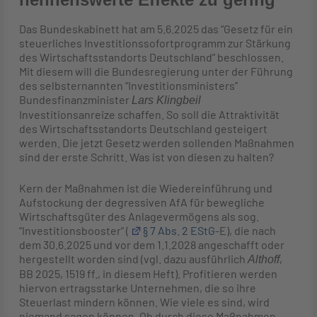
Das Bundeskabinett hat am 5.6.2025 das “Gesetz für ein
steuerliches Investitionssofortprogramm zur Stärkung
des Wirtschaftsstandorts Deutschland” beschlossen.
Mit diesem will die Bundesregierung unter der Führung
des selbsternannten “Investitionsministers”
Bundesfinanzminister
Lars Klingbeil
Investitionsanreize schaffen. So soll die Attraktivität
des Wirtschaftsstandorts Deutschland gesteigert
werden. Die jetzt Gesetz werden sollenden Maßnahmen
sind der erste Schritt. Was ist von diesen zu halten?
Kern der Maßnahmen ist die Wiedereinführung und
Aufstockung der degressiven AfA für bewegliche
Wirtschaftsgüter des Anlagevermögens als sog.
“Investitionsbooster” (
§ 7 Abs. 2 EStG
-E), die nach
dem 30.6.2025 und vor dem 1.1.2028 angeschafft oder
hergestellt worden sind (vgl. dazu ausführlich
,
Althoff
BB 2025, 1519 ff., in diesem Heft). Profitieren werden
hiervon ertragsstarke Unternehmen, die so ihre
Steuerlast mindern können. Wie viele es sind, wird
niemand sagen können. Ob durch diese Maßnahmen