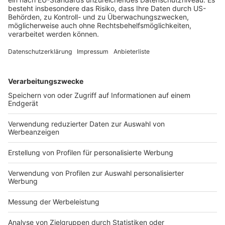
verbietet sich die Berechnung eines %-Satzes. So ist zu
befürchten, dass die Steuermindereinnahmen zu gering
sind, um nennenswerte Effekte zu entfalten, gleichwohl
zu groß, um von den Bundesländern geschultert zu
werden. Aus diesen ist zu hören, dass der, der die Musik
bestellt, diese auch bezahlen solle, was so viel heißt,
dass die Bundesländer für die Mindereinnahmen vom
Bund eine Kompensation fordern. Ob eine schnelle
Einigung möglich sein wird?
Bleibt zu hoffen, dass den “Wachstumsbooster” nicht
das gleiche Schicksal ereilt wie das
Wachstumschancengesetz. Dies wurde durch die
Bundesländer auch arg gerupft!
Prof. Dr. iur.
Michael
Stahlschmidt
lehrt an der FHDW
Paderborn Steuerrecht, Rechnungswesen, Controlling
und Compliance und ist Ressortleiter des Ressorts
Steuerrecht des Betriebs-Berater und Schriftleiter Der
SteuerBerater.
Stahlschmidt, BB 2025, Heft 26, Umschlagteil, I