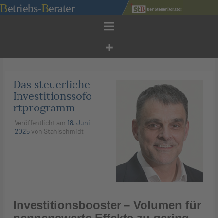
Zum
B
etriebs
-
B
erater
Inhalt
springen
Das steuerliche
Investitionssofo
rtprogramm
Veröffentlicht am
18. Juni
2025
von
Stahlschmidt
Investitionsbooster – Volumen für
nennenswerte Effekte zu gering