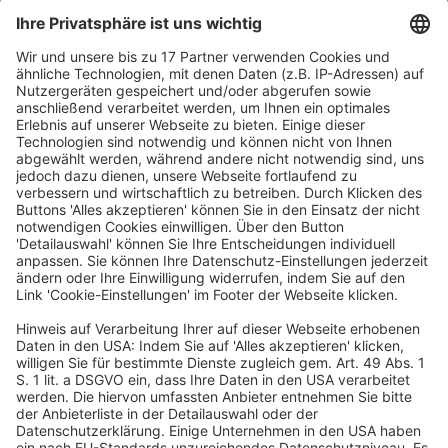
Forschungszulage berücksichtigt. Nun soll die
Forschungszulage auf zusätzliche Gemein- und
sonstige Betriebskosten ausgeweitet werden, wenn
diese förderfähigen Aufwendungen im Rahmen eines
begünstigten Forschungs- und
Entwicklungsvorhabens, welches nach dem 31.12.2025
begonnen hat, entstanden sind. Die zeitliche
Eingrenzung wird als notwendig angesehen, um die für
Steuervergünstigungen nötige Anreizwirkung
sicherzustellen. Der Entwurfsverfasser hat sich gegen
einen individuellen Kostenansatz entschieden.
Stattdessen werden die Gemein- und sonstigen
Betriebskosten ausschließlich in Form eines
pauschalen Betrages von 20 % der im Wirtschaftsjahr
entstandenen förderfähigen Aufwendungen erfasst.
Die finanzielle Auswirkung, mithin weniger
Steuereinnahmen, soll im Jahr 2025 ./. 1,01 Mrd. Euro,
2026 ./. 3,08 Mrd. Euro, 2027 ./. 4,7 Mrd. Euro, 2028 ./. 2,5
Mrd. Euro und 2029 ./. 336 Mio. Euro betragen. Der Staat
verzichtet damit in fünf Jahren auf ca. 11,6 Mrd. Euro
Steuern. Bei Gesamtsteuereinnahmen von 1 Bio. Euro