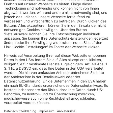
Weitere News zum Wirtschaftsrecht
Weitere News zum Steuerrecht
Weitere News zum Bilanzrecht und Betriebswirtschaft
Weitere News zum Arbeitsrecht
Weitere News zur Rechtsprechung & Gesetzgebung
Weitere Veranstaltungen von RUW
Betriebs-Berater Abo
Die Evaluierung des Gesetzes zur Verbesserung des
Schutzes gegen Nachstellungen vom 1. März 2017 (BGBl.
I S. 386) hat gezeigt, dass die bisherige Fassung des §
238 des Strafgesetzbuches (
StGB
) die
Strafverfolgungspraxis noch immer vor Probleme stellt
(Evaluierungsbericht S. 12 ff.). So bereitet zum einen das
Tatbestandsmerkmal „beharrlich“ gerade auch aufgrund
der parallelen Existenz weiterer unbestimmter
Tatbestandsmerkmale in
§ 238 StGB
erhebliche