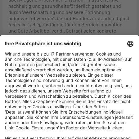
nachhaltig und gesundheitsförderlich gestaltet und
durch Wertschätzung und bessere Entlohnung
aufgewertet werden”, betont Bundesvorstandsmitglied
Rebecca Liebig
, zuständig für den Bereich Innovation
und Gute Arbeit bei ver.di. Gefragt seien konkrete
Vorschläge, wie Dienstleistungsarbeit zukunftsfähig
und attraktiv gestaltet werden kann, so
Liebig
weiter.
“Impulse für gute Dienstleistungsarbeit tragen zu neuen
Geschäftsmodellen, zur Wertschöpfung und zur
Erfüllung gesellschaftlicher Ansprüche bei.
Geschäftsprozesse müssten viel stärker daran
ausgerichtet werden, dass zugleich gute
Dienstleistungsangebote und gute
Arbeitsbedingungen entstehen. Es gibt beispielsweise
zu wenig Forschung dazu, wie sich Kundenorientierung
mit der gesundheitsförderlichen Arbeit in
Dienstleistungsberufen am besten vereinbaren lässt.”
Die notwendige Finanzierung für Forschung in diesem
Bereich sicherzustellen, bleibe eine politische
Herausforderung. “Im Unterschied zur
Produktionsforschung fließen immer noch
vergleichsweise geringe Förderbeträge für Forschung