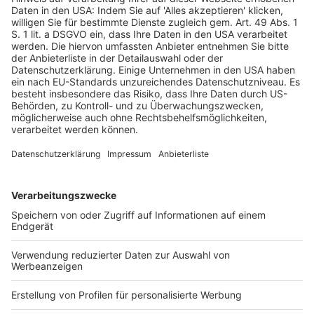
in den Dienstleistungsbereich”, erklärt
Liebig
. “Obwohl
heute bereits nahezu 70 % der Beschäftigten in
Deutschland im Service-Sektor arbeiten, fehlt es an
einer strategischen Entwicklung von
Dienstleistungsarbeit”, so
Liebig
. Dieser Bereich werde
in den kommenden Jahren noch wichtiger werden
angesichts der Herausforderungen, die sich mit der
nächsten Welle der Digitalisierung, dem Aufbau von
Dienstleistungsnetzwerken und der Umstellung auf
eine nachhaltige Wirtschaft stellen. Eine gute
Gestaltung von Dienstleistungsarbeit sei auch nötig,
damit die Beschäftigten nicht krank werden, ihre
Arbeitszeit reduzieren, den Beruf wechseln oder
vorzeitig in den Ruhestand gehen. In vielen
Dienstleistungsbereichen wie Krankenhäusern,
Kindertagesstätten und Kommunalverwaltungen gebe
es erhebliche Schwierigkeiten, neue Mitarbeitende zu
finden. Innovative und humane Dienstleistungsarbeit
ist danach auch ein wichtiger Baustein zur
Fachkräftesicherung.
Prof. Dr. Christian Pelke
, Ressortleiter Arbeitsrecht