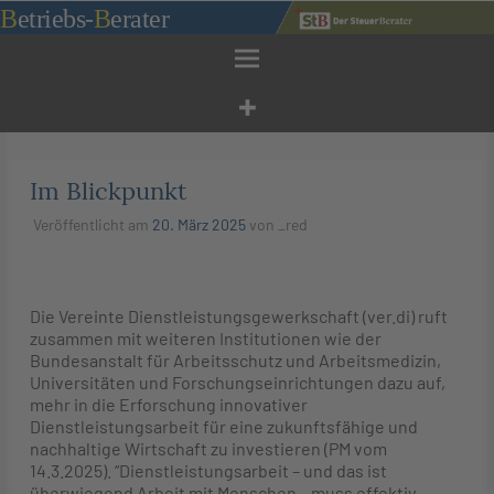
Zum
B
etriebs
-
B
erater
Inhalt
springen
Im Blickpunkt
Veröffentlicht am
20. März 2025
von
_red
Die Vereinte Dienstleistungsgewerkschaft (ver.di) ruft
zusammen mit weiteren Institutionen wie der
Bundesanstalt für Arbeitsschutz und Arbeitsmedizin,
Universitäten und Forschungseinrichtungen dazu auf,
mehr in die Erforschung innovativer
Dienstleistungsarbeit für eine zukunftsfähige und
nachhaltige Wirtschaft zu investieren (PM vom
14.3.2025). “Dienstleistungsarbeit – und das ist
überwiegend Arbeit mit Menschen – muss effektiv,