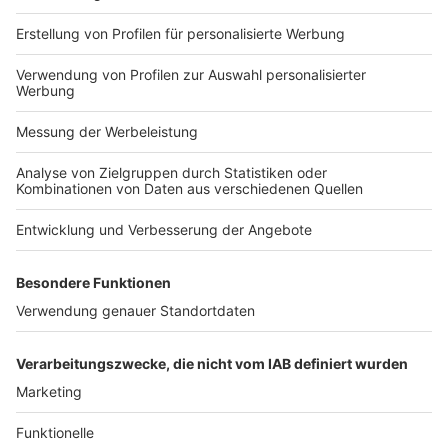
fraglichen individuellen Schadensersatzforderungen
ausschließen, unangewendet zu lassen.
Uta Wichering
, Ressortleiterin Wirtschaftsrecht
BB 2025, 257
Artikel
/
BB
/
BB - Die Woche im Blick
/
BB -
Wirtschaftsrecht
/
BB - Wirtschaftsrecht - Die Woche im
Blick
/
Die Woche im Blick
/
Sonstiges
/
Wirtschaftsrecht
/
Wirtschaftsrecht - Die Woche im Blick
Beitragsnavigation
« Wer nicht mit der Zeit geht, geht mit der Zeit – das
IDW modernisiert den IDW S 1 zur
Unternehmensbewertung
Im Blickpunkt »