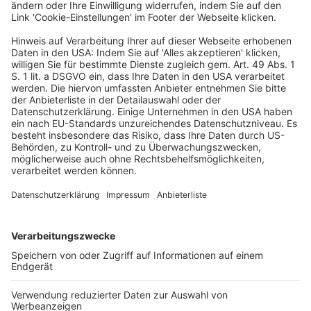
durch eine Zuwiderhandlung gegen das
Wettbewerbsrecht entstandenen Schadens. Folglich
sei es Aufgabe der einzelnen Mitgliedstaaten, diese
Modalitäten zu regeln, wobei u. a. der
Effektivitätsgrundsatz zu beachten ist. Im vorliegenden
Fall habe das deutsche Gericht darüber zu befinden, ob
eine Auslegung des nationalen Rechts, die eine
Geltendmachung der durch ein Kartell verursachten
Schäden über ein Sammelklage-Inkasso ausschließt,
dem Erfordernis der Effektivität genügt. Sollte es zu
dem Ergebnis gelangen, (i) dass das deutsche Recht
keinen anderen kollektiven Rechtsbehelf bietet, der
eine wirksame Durchsetzung des
Schadensersatzanspruchs zulässt, und (ii) dass eine
individuelle Klage seine Durchsetzung unmöglich
macht oder übermäßig erschwert, müsste das deutsche
Gericht einen Verstoß gegen Unionsrecht feststellen.
Bei einer solchen Fallgestaltung müsste es versuchen,
die nationalen Bestimmungen unionrechtskonform
auszulegen. Sollte sich das als unmöglich erweisen,
hätte das deutsche Gericht die nationalen
Bestimmungen, die ein Sammelklage-Inkasso für die