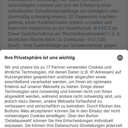
Geschädigten vorsieht und sich die Erhebung einer
individuellen Schadensersatzklage als unmöglich oder
übermäßig schwierig erweist. 32 Sägewerke machten
geltend, einen Kartellschaden erlitten zu haben und
traten ihre Ansprüche an die Gesellschaft
ASG
2 ab.
Diese Gesellschaft hat als “Rechtsdienstleisterin” i. S. d.
deutschen Rechts beim LG Dortmund – 8 O 7/20
(Kart) – eine Sammelklage auf Schadensersatz gegen
das Land erhoben und handelt – gegen ein
Erfolgshonorar – in eigenem Namen und auf eigene
Kosten, aber für Rechnung der Sägewerke. Das Land
stellte die Aktivlegitimation der
ASG
2 in Abrede. Der
EuGH stellte fest, dass das Unionsrecht jeder Person,
die durch eine Zuwiderhandlung gegen das
Wettbewerbsrecht einen Schaden erlitten hat, das
Recht verleiht, den vollständigen Ersatz dieses
Schadens zu verlangen. Eine Schadensersatzklage
könne entweder unmittelbar von der Person erhoben
werden, der der betreffende Anspruch zusteht, oder von
einem Dritten, an den der Anspruch abgetreten wurde.
Das Unionsrecht regele allerdings nicht die Modalitäten
für die Geltendmachung des Anspruchs auf Ersatz des