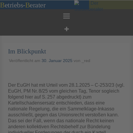
Zum
B
etriebs
-
B
erater
Inhalt
springen
Im Blickpunkt
Veröffentlicht am
30. Januar 2025
von
_red
Der EuGH hat mit Urteil vom 28.1.2025 – C-253/23 (vgl.
EuGH, PM Nr. 8/25 vom gleichen Tag, Tenor sogleich
folgend hier auf S. 257 abgedruckt) zum
Kartellschadensersatz entschieden, dass eine
nationale Regelung, die ein Sammelklage-Inkasso
ausschließt, gegen das Unionsrecht verstoßen kann.
Das sei der Fall, wenn das nationale Recht keinen
anderen kollektiven Rechtsbehelf zur Bündelung
individueller Forderungen der durch ein Kartell