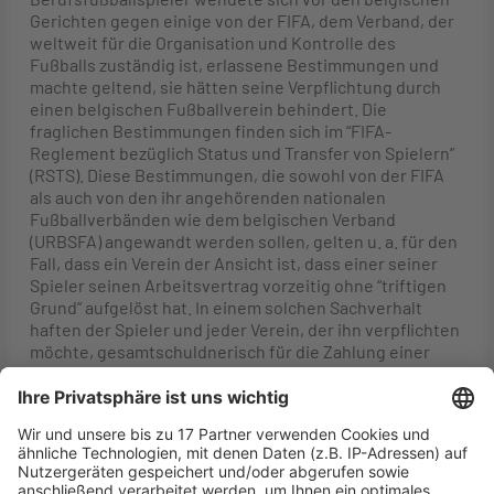
Gerichten gegen einige von der FIFA, dem Verband, der
weltweit für die Organisation und Kontrolle des
Fußballs zuständig ist, erlassene Bestimmungen und
machte geltend, sie hätten seine Verpflichtung durch
einen belgischen Fußballverein behindert. Die
fraglichen Bestimmungen finden sich im “FIFA-
Reglement bezüglich Status und Transfer von Spielern”
(RSTS). Diese Bestimmungen, die sowohl von der FIFA
als auch von den ihr angehörenden nationalen
Fußballverbänden wie dem belgischen Verband
(URBSFA) angewandt werden sollen, gelten u. a. für den
Fall, dass ein Verein der Ansicht ist, dass einer seiner
Spieler seinen Arbeitsvertrag vorzeitig ohne “triftigen
Grund” aufgelöst hat. In einem solchen Sachverhalt
haften der Spieler und jeder Verein, der ihn verpflichten
möchte, gesamtschuldnerisch für die Zahlung einer
Entschädigung an den ehemaligen Verein. Außerdem
kann der neue Verein unter bestimmten Umständen mit
einer sportlichen Sanktion in Form eines Verbots der
Verpflichtung neuer Spieler für eine vorgegebene
Periode belegt werden. Schließlich muss der nationale
Verband, dem der ehemalige Verein des Spielers