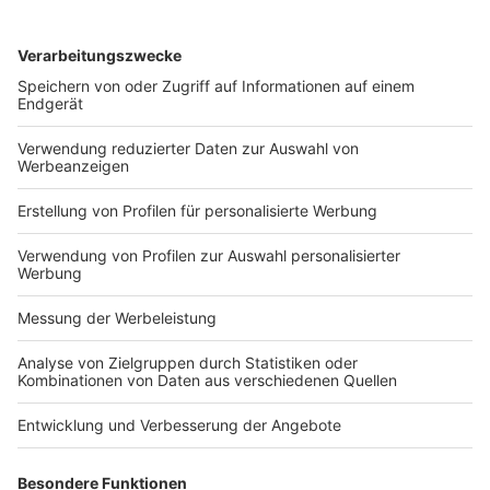
Wettbewerbs bezweckten, der zwischen sämtlichen
Profifußballvereinen in der Union bestehen kann, wenn
sie einseitig Spieler verpflichten, die bei einem anderen
Verein unter Vertrag stehen oder denen vorgeworfen
wird, ihren Arbeitsvertrag ohne triftigen Grund
aufgelöst zu haben. Weiter stellte der Gerichtshof fest,
dass diese Bestimmungen – vorbehaltlich einer
Überprüfung durch die Cour d’appel de Mons – nicht
unerlässlich oder erforderlich zu sein scheinen.
Prof. Dr. Christian Pelke
, Ressortleiter Arbeitsrecht
BB 2024, 2419
Arbeitsrecht
/
Arbeitsrecht - Die Woche im Blick
/
Artikel
/
BB
/
BB - Arbeitsrecht
/
BB - Arbeitsrecht - Die Woche im
Blick
/
BB - Die Woche im Blick
/
Die Woche im Blick
/
Sonstiges