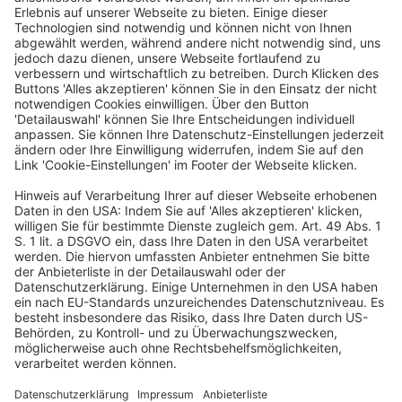
angehört, es ablehnen, dem Verband, bei dem der neue
Verein registriert ist, einen internationalen
Freigabeschein auszustellen, solange zwischen dem
ehemaligen Verein und dem Spieler eine Streitigkeit
über die Auflösung des Vertrags besteht. Die Cour
d’appel de Mons (Appellationshof Mons, Belgien) fragte
den EuGH, ob diese unterschiedlichen Bestimmungen
mit der Freizügigkeit der Arbeitnehmer und dem
Wettbewerbsrecht vereinbar sind. Der EuGH entschied,
dass diese Bestimmungen gegen das Unionsrecht
verstoßen. Zum einen seien die fraglichen
Bestimmungen geeignet, die Freizügigkeit von
Berufsfußballspielern zu behindern, die ihre Tätigkeit
weiterentwickeln möchten, um für einen neuen Verein
mit Sitz in einem anderen Mitgliedstaat der Union zu
arbeiten. Die fraglichen Bestimmungen erschienen dem
EuGH vorliegend in mehrerlei Hinsicht über das
hinauszugehen, was zur Erreichung dieses Ziels
erforderlich ist. Zum anderen entschied der EuGH mit
Blick auf das Wettbewerbsrecht, dass die
beanstandeten Bestimmungen eine Beschränkung bzw.
Verhinderung des grenzüberschreitenden