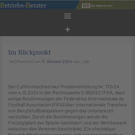
Zum
B
etriebs
-
B
erater
Inhalt
springen
Im Blickpunkt
Veröffentlicht am
11. Oktober 2024
von
_red
Der EuGH entschied laut Pressemitteilung Nr. 172/24
vom 4.10.2024 in der Rechtssache C-650/22 | FIFA, dass
einige Bestimmungen der Fédération Internationale de
Football Association (FIFA) über internationale Transfers
von Berufsfußballspielern gegen das Unionsrecht
verstoßen. Durch die Bestimmungen werde die
Freizügigkeit der Spieler behindert und der Wettbewerb
zwischen den Vereinen beschränkt. Ein ehemaliger
Berufsfußballspieler wendete sich vor den belgischen