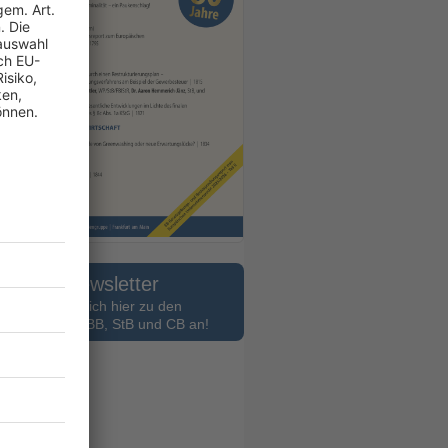
Newsletter
Melden Sie sich hier zu den
slettern des BB, StB und CB an!