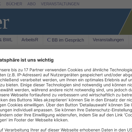
K
BÜCHER
ABO
VERANSTALTUNGEN
er
 & BWL
ArbeitsR
Veranstaltungen
C BB im Gespräch
Suchen
AKTU
 EU hat kleinen und mittleren Unternehmen (KMU)
chhaltiger Investitionen gebracht, heißt es in
 (DIHK) vom 26.9.2023. Sie seien im Gegenteil
 konfrontiert, die etwa Banken oder größere
zit einer Studie unter EU-weit 2141 Unternehmen,
latform on Sustainable Finance der EU-
bnisse sind äußerst ernüchternd. Sustainable