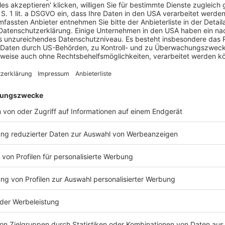
 angesichts der Transformation dringend benötigt
okratie”, sage DIHK-Hauptgeschäftsführer
Martin
t angepasst werden muss. Wir brauchen hier
ttelstandsfreundliche Ausrichtung der
finanzierung. Andernfalls werden kleine und
as Interesse der Wirtschaft, mehr in
ß.” So hätten knapp 60 % der KMU nach eigenen
 getätigt, um z. B. die Ressourcenschonung und
 “Vom Anspruch, diese Investitionen zu
h meilenweit entfernt”, so
Wansleben
. Das meiste
. Danach komme die für den Mittelstand typische
 den Kapitalmärkten “grüne” Finanzierungen
Zugang zu entsprechenden Mitteln. “Der weitere
Zweifel enorm”, sage
Wansleben
. “Aber kleine und
 worden. Das liegt am grundlegenden Webfehler
 Kapitalmärkte. Wir benötigen einfache und
New
d das jenseits der Taxonomie.”
iebswirtschaft