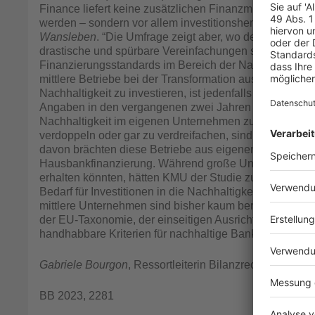
Finance liefert keine zusätzlichen Finanzmittel, welche
werden – sondern vor allem investitionshemmende Bür
Wansleben
. “Die Umfrage zeigt aber, wo der Kurs jetz
drastische und spürbare Vereinfachungen sowie eine mi
Finanzierungsstandards im Bereich der Nachhaltigkeits
mittlere Betriebe bei der Transformation ausgebremst. D
Nachhaltigkeit zu investieren, ist jedenfalls sehr gro
Angaben in den vergangenen zwei Jahren Investitionen
Nachhaltigkeit im eigenen Unternehmen zu verbessern.
verdoppeln oder gar zu verdreifachen, sind wir aber noc
davon brächten diese Betriebe aus eigenen Mitteln auf
Hausbankfinanzierung. Während große Unternehmen an
erhalten könnten, hätten KMU der Studie zufolge kaum 
Bedarf für Investitionen in die Nachhaltigkeit ist ohne 
mittlere Unternehmen sind bisher kaum berücksichtigt
der EU-Taxonomie, der einseitigen Ausrichtung auf die
handhabbare Kriterien für nachhaltige Bankkredite – un
Gabriele Bourgon
, Ressortleiterin Bilanzrecht und Betr
BB 2023, 2281