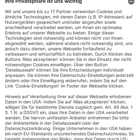
festlegt oder zumindest Obergrenzen der Vergütung
bestimmt, die Ausführung der Arbeit elektronisch
überwacht, Möglichkeiten, Arbeits- oder
Abwesenheitszeiten frei zu wählen einschränkt, ebenso
wie Aufgaben anzunehmen oder abzulehnen oder
Unterauftragnehmer oder Ersatzkräfte in Anspruch zu
nehmen, Regeln im Hinblick auf äußere Erscheinung
oder Verhalten gegenüber dem Kunden formuliert, und
schließlich die Möglichkeit, einen Kundenstamm
aufzubauen oder Arbeiten für Dritte auszuführen,
einschränkt. Wenn nur zwei dieser Kriterien erfüllt sein
müssen: Nahezu jeder Plattformmitarbeiter wäre
Arbeitnehmer. Die genannten Kriterien aber haben
ganz unterschiedliches Gewicht, sie können in ganz
unterschiedlichem Maß verwirklicht werden. Die
umfassende Betrachtung aller Umstände des
Einzelfalls, die das deutsche Arbeitsrecht verlangt und
immer verlangt hat, ist damit nicht vereinbar. Zu Recht
hatte man bei Normierung des Arbeitnehmerbegriffs in
§ 611a BGB
im Jahr 2017 auf solche – ursprünglich
im Referentenentwurf enthaltene Vermutungsregeln –
verzichtet.