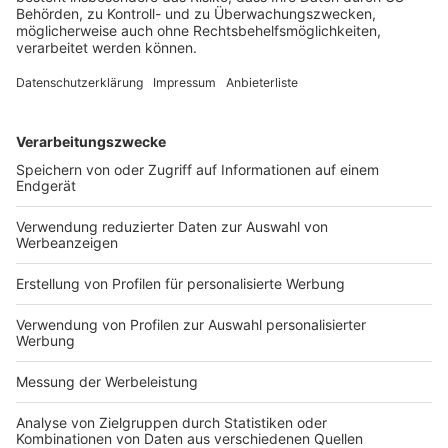
Das Bundesarbeitsgericht hat sich mit einer
Entscheidung im Dezember 2020 (9 AZR 102/20) dem
Phänomen Plattformarbeit genähert und einen Dialog
zwischen Wissenschaft und Praxis angestoßen, hier zu
einem im deutschen Recht systemkonformen Weg zu
kommen. Auch hat das BMAS im vergangenen Jahr
“Eckpunkte für Faire Arbeit in der Plattformökonomie”
formuliert, deren konkrete Vorschläge ein hilfreicher
Ansatz für weitere legislative Schritte sein können.
Prüfet alles und behaltet das Gute, mahnt der Apostel
Paulus die Gemeinde von Thessaloniki. Das heißt aber
auch: Vom nicht so Guten sollte man sich schnell
trennen.
Prof. Dr.
Gregor
Thüsing
, LL.M. (Harvard), ist Direktor
des Instituts für Arbeitsrecht und Recht der sozialen
Sicherheit der Universität Bonn.
Thüsing, BB 2022, Heft 05, Umschlagteil, I