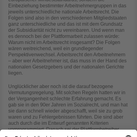
Einbeziehung bestimmter Arbeitnehmergruppen in das
jeweils unterschiedliche nationale Arbeitsrecht. Die
Folgen sind also in den verschiedenen Mitgliedstaaten
ganz unterschiedliche und das ist mit dem Grundsatz
der Subsidiarität nicht zu vereinbaren. Und wenn man
es dennoch bei der Plattformarbeit zulassen würde:
Warum nicht im Arbeitsrecht insgesamt? Die Folgen
wären weitreichend, weil ein grundlegender
Perspektivenwechsel. Arbeitsrecht den Arbeitnehmern
– aber wer Arbeitnehmer ist, das muss in der Hand des
nationalen Gesetzgebers und der nationalen Gerichte
liegen.
Unglücklicher aber noch ist die darauf bezogene
Vermutungsregelung. Mit solchen Regeln hatten wir in
der Vergangenheit schlechte Erfahrung gemacht. Es
gab sie in den 90er Jahren im Sozialrecht, und man hat
sie dann schnell wieder abgeschafft, weil sie zu grob
waren und zu Fehlergebnissen führten. Die sind aber
auch durch die im Entwurf genannten Kriterien
vorprogrammiert. Danach sei der Plattformbetreiber
indiziell Arbeitgeber, wenn er die Höhe der Vergütung