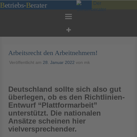
Zum
B
etriebs
-
B
erater
Inhalt
springen
Arbeitsrecht den Arbeitnehmern!
Veröffentlicht am
28. Januar 2022
von
mk
Deutschland sollte sich also gut
überlegen, ob es den Richtlinien-
Entwurf “Plattformarbeit”
unterstützt. Die nationalen
Ansätze scheinen hier
vielversprechender.