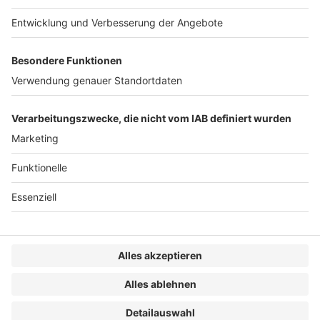
Artikel
/
BB
/
BB - Die Erste Seite
/
BB - Umschlagteil
/
BB - Umschlagteil - Die Erste Seite
/
Die Erste Seite
/
Sonstiges
/
Umschlagteil - Die Erste Seite
Beitragsnavigation
« IDW: IDW EQMS 1 und IDW EQMS 2 – Entwürfe
neuer IDW- Qualitätsmanagementstandards
Im Blickpunkt »
VERLAG
KONTAKT
IMPRESSUM
MEDIADATEN
DATENSCHUTZ
AGB