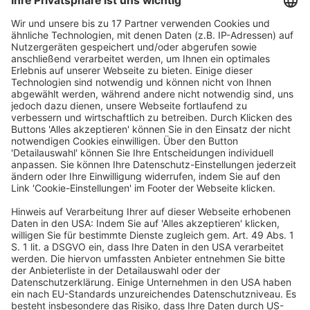
% Angriffe. Der Schaden durch diese analogen und
digitalen Angriffe sei im Vergleich zum Vorjahr um rund
8 % auf 289,2 Mrd. Euro gestiegen. Darin enthalten
seien direkte Kosten etwa für Betriebsausfälle,
Ersatzmaßnahmen, Erpressungen oder
Rechtsstreitigkeiten, aber auch Umsatzeinbußen durch
den Verlust von Wettbewerbsvorteilen oder durch
Plagiate. Das seien Ergebnisse einer Studie im Auftrag
des Digitalverbands Bitkom, für die mehr als 1 000
Unternehmen quer durch alle Branchen repräsentativ
befragt wurden. Erneut zugenommen hätten Taten, die
nach Russland und China zurückverfolgt werden
konnten. Von den betroffenen Unternehmen hätten 46
% mindestens einen Angriff aus Russland (2024: 39 %)
festgestellt, ebenso viele aus China (2024: 45 %). Mit
deutlichem Abstand folgten Attacken aus Osteuropa
außerhalb der EU (31 %, 2024: 32 %), aus den USA (24 %,
2024: 25 %), aus EU-Ländern (22 %, 2024: 21 %) sowie
Deutschland (21 %, 2024: 20 %). Rund jedes dritte
Unternehmen (31 %, 2024: 36 %) hätte die Angriffe
keinem Herkunftsland zuordnen können. Dabei nähmen
ausländische Geheimdienste die deutsche Wirtschaft