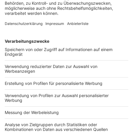
verstärkt ins Visier. 28 % der betroffenen Unternehmen
hätten mindestens einen Angriff einem ausländischen
Nachrichtendienst zuordnen können, vor einem Jahr
seien es erst 20 %, 2023 sogar nur 7 % gewesen. Am
häufigsten kämen die Täter jedoch aus der
organisierten Kriminalität (68 %, 2024: 70 %). 35 % der
angegriffenen Unternehmen, die Täter ermittelt haben,
hätten die Behörden bei der Spurensuche helfen
können, 2024 seien es erst 24 % gewesen. Damit sei
dieser Austausch mit staatlichen Stellen inzwischen
wirksamer als interne (32 %) oder externe (20 %
Untersuchungen. – Zur Berücksichtigung von
Cyberattacken in der Finanzberichterstattung s.
Freiberg/Lüdenbach
, BB 2023, 1899 ff.
Gabriele Bourgon
, Ressortleiterin Bilanzrecht und
Betriebswirtschaft
BB 2025, 2281