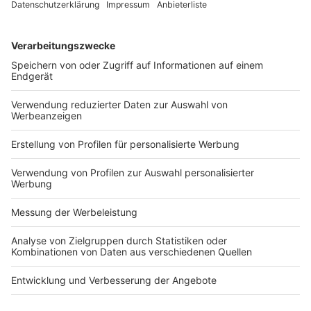
wichtigen Beratungsthemen aus dem Bereich
Digitalisierung geben. Das Thema Einführung SAP S/4
HANA habe aus Sicht des Fachausschusses besondere
Relevanz, da SAP die Wartung der Vorgänger-ERP-
Software demnächst einstellt und aufgrund der weiten
Verbreitung von SAP ERP-Software viele
mittelständische und große Unternehmen hiervon
betroffen sind. Der FADA erarbeite aktuell weitere IDW
Advisory Hinweise, u. a. zur technologiebasierten
Umsetzung der Corporate Sustainability Reporting
Directive (CSRD) und zur Beratung zum Einsatz
generativer KI in Unternehmen.
Gabriele Bourgon
, Ressortleiterin Bilanzrecht und
Betriebswirtschaft
BB 2024, 2984
Artikel
/
BB
/
BB - Betriebswirtschaft
/
BB -