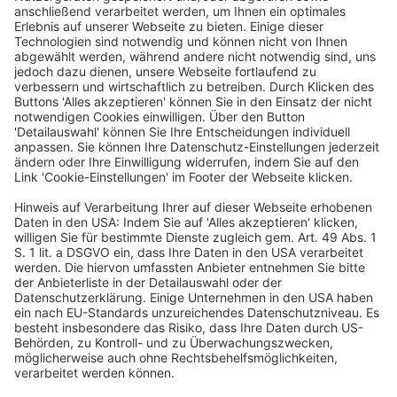
Ziel sei es, Unternehmen und Beratern Leitlinien für die
Einhaltung gesetzlicher Ordnungsmäßigkeits- und
Sicherheitsanforderungen, die notwendige Anpassung
des Internen Kontrollsystems (IKS) sowie die
erforderliche Dokumentation zu bieten. “Mit dem ersten
Advisory Hinweis leistet das IDW einen
praxisorientierten Beitrag zur Unterstützung von
Unternehmen und Beratern bei der digitalen
Transformation. Die Hinweise richten sich an den
Berufsstand bzw. Mitarbeitende im Advisory-Bereich
von Wirtschaftsprüfungsgesellschaften, die
Unternehmen bei der komplexen Migration
unterstützen. Wir haben bereits Ende 2022 den
Fachausschuss Digital Advisory (FADA) gegründet und
ich freue mich, dass nun der erste Advisory Hinweis
verabschiedet wurde”, sage
Melanie Sack
, IDW-
Vorstandssprecherin. Die bisherigen Verlautbarungen
des IDW beträfen die Bereiche Prüfung,
Rechnungslegung, Unternehmensbewertung und
Sanierung/Insolvenz mit Standards, Prüfungs- oder
Praxishinweisen sowie F&A-Papieren. Fortan werde es
auch aus dem Bereich Advisory Verlautbarungen zu