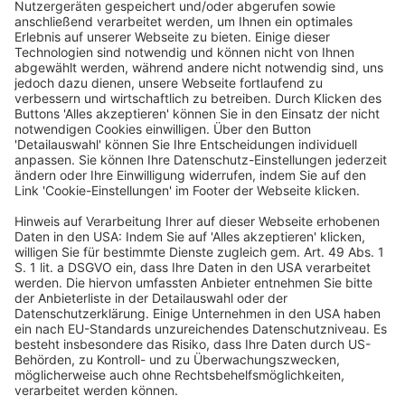
sondern andere Lösungen zur Anwendung kommen,
bei denen anstelle der internen Ressourcen, die
Banken halten müssen, oder privater,
branchenfinanzierter Sicherheitsnetze wie
Einlagensicherungssysteme und Abwicklungsfonds
mitunter Steuergelder herangezogen werden. Ziele des
Reformvorschlags seien die Wahrung der
Finanzstabilität und der Schutz von Steuergeldern, das
Abschirmen der Realwirtschaft vor den Auswirkungen
eines Bankenausfalls und die Verbesserung des
Einlagensicherungssystems. Die Deutsche
Kreditwirtschaft (DK) lehnt den Vorschlag, mit dem
weitreichende Änderungen der Richtlinie zur Sanierung
und Abwicklung von Instituten, der Verordnung über
den einheitlichen Abwicklungsmechanismus und der
Einlagensicherungsrichtlinie angestrebt werden, ab
(PM DK vom 18.4.2023): “Mit diesem fundamentalen
Paradigmenwechsel verfehlt die Europäische
Kommission nicht nur das Ziel für mehr
Finanzmarktstabilität zu sorgen, sie bewirkt sogar
genau das Gegenteil”, sagt
Daniel Quinten
,
Vorstandsmitglied des Bundesverbandes der