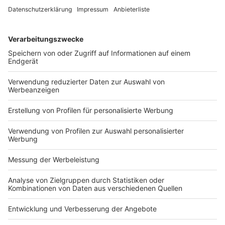
Deutschen Volksbanken und Raiffeisenbanken (BVR),
federführend für die Deutschen Kreditwirtschaft. “Denn
die ‘Abwicklung für alle’ soll teuer auf Kosten der
nationalen einlagenbezogenen Sicherungssysteme
erkauft werden”, so
Quinten
weiter. “Es kann nicht sein,
den bewährten Schutz der bestehenden nationalen
Sicherungssysteme bewusst zu gefährden, um ein
insbesondere auf große Banken zugeschnittenes
Abwicklungsregime auf alle Banken und Sparkassen
auszuweiten”, betont der BVR-Vorstand. Lesen Sie
dazu demnächst im Betriebs-Berater auch die Erste
Seite von
Paul
(BB 21).
Gabriele Bourgon
, Ressortleiterin Bilanzrecht und
Betriebswirtschaft
BB 2023, 937
Artikel
/
BB
/
BB - Betriebswirtschaft
/
BB -