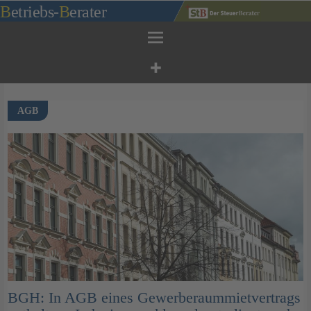
Zum
B
etriebs
-
B
erater
Inhalt
springen
AGB
BGH: In AGB eines Gewerberaummietvertrags