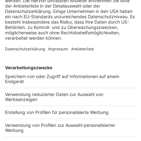
BAG, Urteil vom 16.4.2024 – 9 AZR 181/23 1. Verlangt
eine in Allgemeinen Geschäftsbedingungen
enthaltene Ausschlussfristenregelung, dass die
Arbeitsvertragsparteien „Ansprüche aus dem
Arbeitsverhältnis“ binnen bestimmter Fristen geltend
machen, kann die […]
WEITERLESEN
Arbeitsrecht
BAG: Vertraglicher Anspruch auf ein 13.
Monatsgehalt – Vertragsauslegung –
Allgemeine Geschäftsbedingungen –
Streitgegenstand
Veröffentlicht am
26. Juni 2024
von
rö