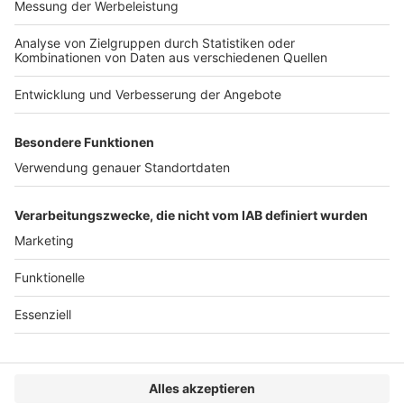
BAG, Urteil vom 20.3.2024 – 5 AZR 161/23;
ECLI:DE:BAG:2024:200324.U.5AZR161.23.0 1. Nach dem
auch für das arbeitsgerichtliche Urteilsverfahren
geltenden zweigliedrigen Streitgegenstandsbegriff
bestimmt sich der Gegenstand eines Verfahrens durch
den gestellten Antrag […]
WEITERLESEN
Arbeitsrecht
1
2
3
»
VERLAG
KONTAKT
IMPRESSUM
MEDIADATEN