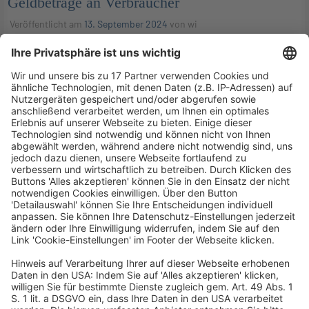
Geldbeträge an Verbraucher
Veröffentlicht am
13. September 2024
von
wi
Der unter anderem für das Wettbewerbsrecht
zuständige I. Zivilsenat des Bundesgerichtshofs hat
entschieden, dass ein Verbraucherverband mit dem
wettbewerbsrechtlichen Beseitigungsanspruch nicht
die Rückzahlung aufgrund unwirksamer Allgemeiner
Geschäftsbedingungen einbehaltener Geldbeträge an
[…]
WEITERLESEN
Wirtschaftsrecht
BAG: Rückzahlung Arbeitgeberdarlehen –
Ausschlussfristenregelung in AGB
Veröffentlicht am
12. August 2024
von
kw