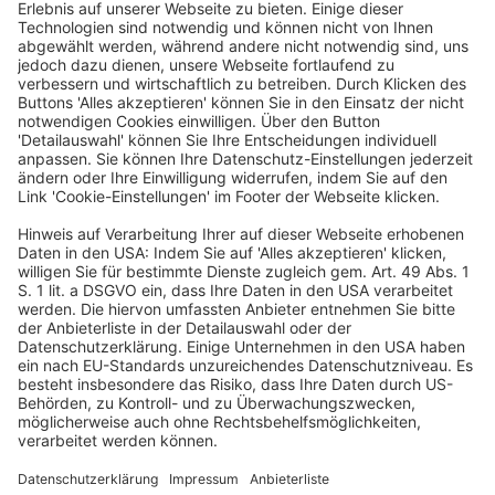
gerichtet ist, nicht über eine im Wesentlichen gleiche
Informationsgrundlage verfügen, die es ihnen
ermöglicht, bei ihrer Anlageentscheidung die Risiken
und Chancen der angebotenen Kapitalanlage
gegeneinander abzuwägen, oder sie sich eine solche
Informationsgrundlage mit zumutbaren Mitteln nicht
verschaffen können.
b) Ein ausschließlich an die Gesellschafter einer
Fondsgesellschaft adressiertes Schreiben, mit dem den
Gesellschaftern die Übertragung eines entsprechend
den Beteiligungsquoten aufgespaltenes Genussrecht
angeboten wird, das der einzige Vermögenswert der zu
liquidierenden Fondsgesellschaft ist, stellt kein
öffentliches Angebot im Sinne der § 1 Abs. 1 Satz 1, § 6
VermAnlG dar.
c) Eine Treuhandgesellschaft, die im Rahmen der
Liquidation einer Fondsgesellschaft den einzigen
Vermögenswert der Gesellschaft, ein Genussrecht,
entsprechend den Beteiligungsquoten der
Fondsgesellschafter aufspaltet und auf diese