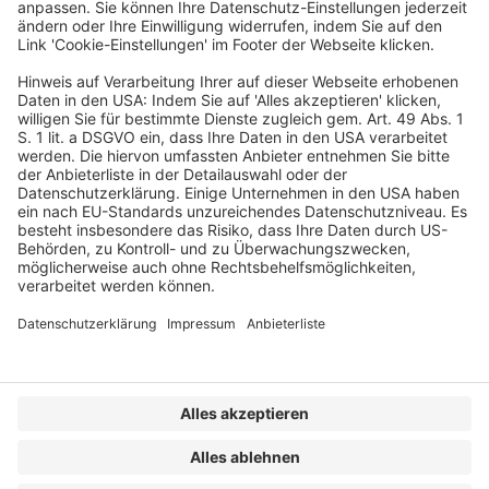
Abs. 1 S. 1, § 6 VermAnlG
Veröffentlicht am
8. Juli 2026
von
kw
a) Ein Angebot im Sinne der § 1 Abs. 1 Satz 1, § 6
VermAnlG ist öffentlich, wenn die Personen, an die das
Angebot gerichtet ist, nicht über eine im […]
WEITERLESEN
Wirtschaftsrecht
/
Artikel
/
BB
VERLAG
KONTAKT
IMPRESSUM
MEDIADATEN
DATENSCHUTZ
AGB