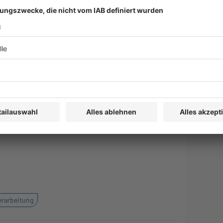
n auszulegen, dass er es einem nationalen Gericht
llen Tätigkeit Daten zu verwenden, die von einer
w. der seinen Informationspflichten nach dieser
ein Gericht im Rahmen der Ausübung seiner
ng dieser Verordnung Sorge zu tragen, wenn es
 einem Verfahren nicht beteiligt sind. Das
 dieses Verfahrens darauf berufen kann, dass diese
ten Dritter aus dieser Verordnung im Sinne der
urden.
erarbeitung