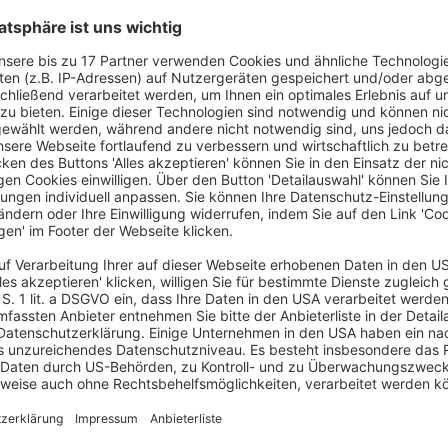
ordnung (EU) 2016/679
des Europäischen
chutz natürlicher Personen bei der Verarbeitung
d zur Aufhebung der
Richtlinie 95/46/EG
bs. 2 und Art. 52 der Charta der Grundrechte der
tionalen Regelung nicht entgegensteht, die
hverhalts und der Beweiswürdigung vorgenommenen
 lediglich vorsieht, dass es den Parteien obliegt,
gen, und diesem Gericht auferlegt, diese in
nenfalls würdigt, jedoch keine Angaben zu den
die von den Parteien vorgebrachten Tatsachen und
n enthalten, von dem Gericht verwendet werden
nationale Rechtsprechung gibt, die selbst festlegt,
 den Parteien vorgebrachten Tatsachen und
n enthalten, von einem Gericht verwendet werden
sse liegendes Ziel verfolgt und in einem
Ne
ahin auszulegen, dass er keine alternative
beitung erfüllt werden kann, damit diese mit Art. 5
sich von einer der in Art. 6 Abs. 1 Unterabs. 1
scheidet.