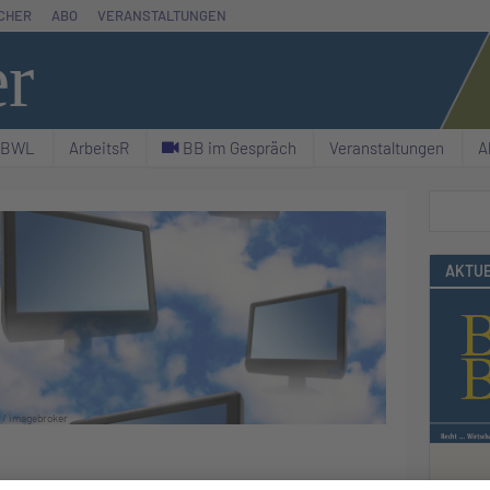
CHER
ABO
VERANSTALTUNGEN
er
& BWL
ArbeitsR
C BB im Gespräch
Veranstaltungen
A
Suchen
AKTUE
/ imagebroker