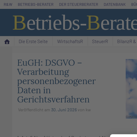
Zum
R&W
BETRIEBS-BERATER
DER STEUERBERATER
DATENBANK
BÜ
Inhalt
B
etriebs
-
B
erat
springen
Die Erste Seite
WirtschaftsR
SteuerR
BilanzR 
EuGH: DSGVO –
Verarbeitung
personenbezogener
Daten in
Gerichtsverfahren
Veröffentlicht am
30. Juni 2026
von
kw
©IMAGO 