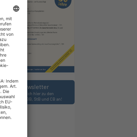
Newsletter
Melden Sie sich hier zu den
wslettern des BB, StB und CB an!