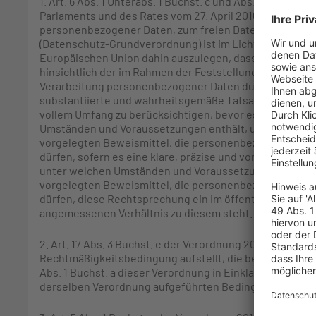
1. Art. 6 Abs. 1 Unterabs. 1 Buchst. c und Abs. 3 der
Ver
Parlaments und des Rates vom 27. April 2016 über den S
personenbezogener Daten, zum freien Datenverkehr un
(Datenschutz-Grundverordnung) ist im Licht von Art. 8 A
Europäischen Union dahin auszulegen, dass er einer na
hinsichtlich der im Rahmen der Feststellung des Sac
Verarbeitung personenbezogener Daten durch ein Gericht
substantiierte und wahrheitsgemäße Tatsachen vorzutra
vollem Umfang zu berücksichtigen, bevor es sie gegebe
Umständen und Voraussetzungen enthält, unter denen 
vorgelegten Beweismittel, die personenbezogene Date
dürfen, sofern es eine klare, präzise und vorhersehbare 
unter welchen Umständen und Voraussetzungen die von
vorgelegten Beweismittel, die personenbezogene Date
dürfen, diese Rechtsprechung ein im öffentlichen Intere
angemessenen Verhältnis zu diesem steht.
2. Art. 17 Abs. 3 Buchst. e der Verordnung 2016/679 ist d
Rechtmäßigkeitsbedingung aufstellt, die bei einer Verar
Abs. 1 Buchst. a dieser Verordnung in Einklang steht, und 
derselben Verordnung aufgeführten Bedingungen unter