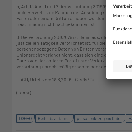
5. Art. 13 Abs. 1 und 2 der Verordnung 2016/679 ist dahi
nicht verwehrt, im Rahmen der Ausübung seiner justizie
Partei oder einem Dritten erhoben wurden, die ihren bz
Bestimmung nicht nachgekommen ist.
6. Die Verordnung 2016/679 ist dahin auszulegen, dass 
justiziellen Tätigkeit verpflichtet ist, für die Einhaltu
personenbezogene Daten von Dritten verarbeitet, die an
Unionsrecht verlangt nicht, dass sich eine der Parteien
Daten von der anderen Partei unter Verletzung von Rech
Verordnung unrechtmäßig erhoben oder gespeichert w
EuGH, Urteil vom 18.6.2026 – C-484/24
(Tenor)
DSGVO
Gerichtsverfahren
personenbezogene Daten
V