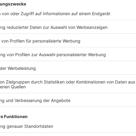
Verbindung mit Art. 52 Abs. 1 Satz 2 der Charta der
Datenminimierung“ nicht verlangt, dass ein Gericht
enbezogener Daten die Einhaltung des
tet, dass es sich vergewissert, dass die dabei
rbeitung verfolgten Ziels geeignet sowie dafür
ingriffs in die Grundrechte, den die
 Verarbeitung mit sich bringt, in einem
as Gericht an der Verwendung der Daten zur
fern die in Art. 5 Abs. 1 Buchst. c der Verordnung
der Verordnung 2016/679, Art. 6 Abs. 1 Unterabs. 1
bs. 3 derselben Verordnung sowie der Grundsatz der
einem nationalen Gericht nicht verwehren,
enthalten, die von der Partei, die sie ihm
z des Privatlebens und des Rechts auf Schutz
rtei kein berechtigtes Interesse an einer
sen der vorgebrachten Tatsachen hinausgeht.
er den Parteien oder Dritten offenlegt, prüfen,
ng notwendige Maß beschränkt sind, und
e Beeinträchtigung des Rechts auf Schutz
g führen kann, so gering wie möglich zu halten.