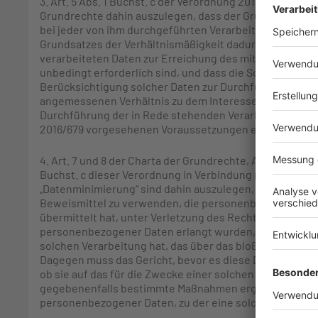
3. Art. 5 Abs. 1 Buchst. c der Verordnung 2016/679 ist in 
Grundrechte dahin auszulegen, dass der Grundsatz der „
bei jeder von ihm durchgeführten Verarbeitung person
Grundsatzes der Verhältnismäßigkeit dadurch gewährleis
verarbeiteten Daten zur Erreichung des mit dieser Vera
unbedingt erforderlich sind, und dass die Schwere des E
Berücksichtigung solcher Daten zur Durchführung dieser
angemessenen Verhältnis zu dem Interesse steht, das d
Durchführung der in Rede stehenden Verarbeitung hat, so
2016/679 vorgesehenen Voraussetzungen erfüllt sind.
4. Art. 7 und 8 der Charta der Grundrechte, Art. 5 Abs. 1 
Buchst. c dieser Verordnung in Verbindung mit Art. 6 A
„Datenminimierung“ sind dahin auszulegen, dass sie es 
Beweismittel zu verwenden, die personenbezogene Daten 
übermittelt hat, unter Verletzung des Rechts auf Schut
personenbezogener Daten erlangt wurden, wenn diese Pa
solchen Verarbeitung hat, das über das bloße Nachwei
Dagegen muss das Gericht, bevor es diese Daten gegenüb
ob sie auf das für die Zwecke einer solchen Offenlegu
gegebenenfalls bestimmte Maßnahmen ergreifen, um di
personenbezogener Daten, zu der eine solche Offenlegun