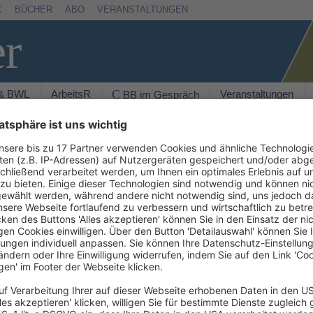
K
BÜCHER
ABO
VERANSTALTUNGEN
er
 & BWL
ArbeitsR
Veranstaltungen
C BB im Gespräch
Suchen
alerträge im “juristischen
AKTU
seit 2009 im Rahmen der Abgeltungsteuer (§§ 20,
New
rwaltungseffiziente Erfassung von Früchten wie
 zunehmend in allen Bereichen staatlichen
agsbesteuerung den Bürokratieabbau wie die
hl einhellig anerkannte Funktion der