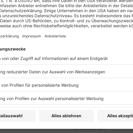
trifft, zeichnen die Kapitalertragsteuer (KapESt)
uerkonflikt zwischen Vereinfachung und
rlagerung der zunehmenden
 III.). Politisch steht mehr die staatliche
ichtiges, verhältnismäßiges System innerhalb der
ichen Benachteiligung von Arbeitseinkommen
 dem Hintergrund eines abnehmenden
undesverfassungsgericht (BVerfG) (dazu IV.) und
tschland scheint auch im Bereich der Besteuerung
Wettbewerbsfähigkeit fördernden Stringenz zu
d Thema der folgenden Betrachtung.
Im Blickpunkt »