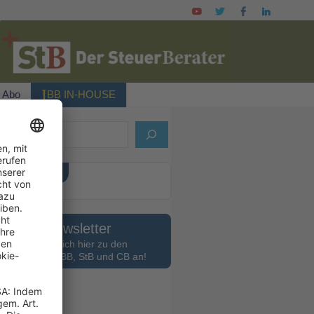
I
Abo
BB IN-HOUSE
ELLES HEFT
Newsletter
Melden Sie sich hier zu den
slettern des BB, StB und CB an!