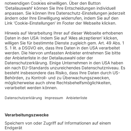
Alterseinkünften nach Artikel 17 des
Abkommens vom April 2012 zwischen der
Bundesrepublik Deutschland und dem
Königreich der Niederlande zur
Vermeidung der Doppelbesteuerung und
zur Verhinderung der Steuerverkürzung
auf dem Gebiet der Steuern vom
Einkommen
Veröffentlicht am
16. Juni 2026
von
kw
24. Januar 2017 GZ IV B 3 – S 1301-NDL/15/10002 Am 1.
Dezember 2015 ist das Abkommen vom 12. April 2012
zwischen der BundesrepublikDeutschland und dem
Königreich der Niederlande zur […]
WEITERLESEN
Dies & Das (StB)