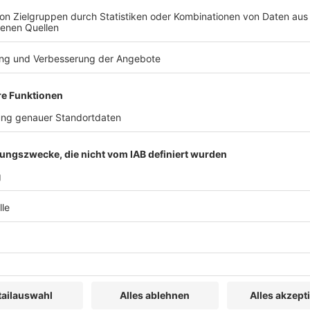
bschluss der Ermittlungsphase
des Rechts auf eine gute Verwaltung, von Art. 47
d des Effektivitätsgrundsatzes dahin auszulegen,