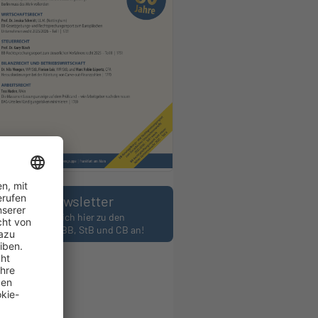
Newsletter
Melden Sie sich hier zu den
wslettern des BB, StB und CB an!