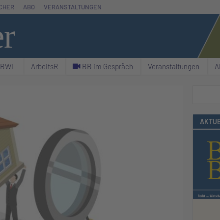
CHER
ABO
VERANSTALTUNGEN
er
& BWL
ArbeitsR
C BB im Gespräch
Veranstaltungen
A
Suchen
AKTUE