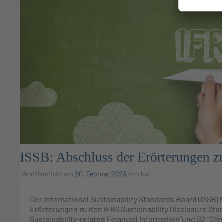
ISSB: Abschluss der Erörterungen 
Veröffentlicht am
20. Februar 2023
von
kw
Der International Sustainability Standards Board (ISSB) 
Erörterungen zu den IFRS Sustainability Disclosure Sta
Sustainability-related Financial Information”und S2 “C