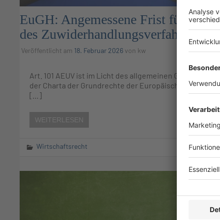
EuGH: Angemessene Frist für den A
des Zuwiderhandlungsverfahrens
Veröffentlicht am
18. Februar 2026
von
kw
Art. 101 AEUV ist im Licht des allgemeinen Grundsatzes 
der Charta der Grundrechte der Europäischen Union un
[…]
WEITERLESEN
Wirtschaftsrecht