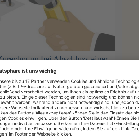
urechnung bei Abschluss einer
esellschaft, entfällt die
cks nicht dadurch, dass ein an der
Ne
inem Treugeber vereinbart, den