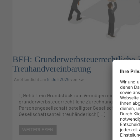
BFH: Grunderwerbsteuerrechtliche Z
Treuhandvereinbarung
Veröffentlicht am
8. Juli 2026
von
kw
1. Gehört ein Grundstück zum Vermögen einer Personeng
grunderwerbsteuerrechtliche Zurechnung des Grundstü
Personengesellschaft beteiligter Gesellschafter mit e
Gesellschaftsanteil treuhänderisch […]
WEITERLESEN