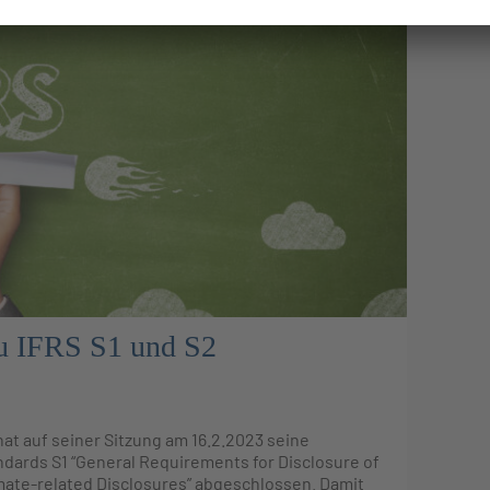
zu IFRS S1 und S2
hat auf seiner Sitzung am 16.2.2023 seine
ndards S1 “General Requirements for Disclosure of
limate-related Disclosures” abgeschlossen. Damit