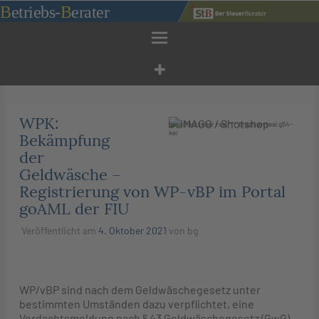
Zum
B
etriebs
-
B
erater
Inhalt
springen
WPK:
brasilianischer real *** brazilian real g54-
kei
Bekämpfung
der
Geldwäsche –
Registrierung von WP-vBP im Portal
goAML der FIU
Veröffentlicht am
4. Oktober 2021
von
bg
WP/vBP sind nach dem Geldwäschegesetz unter
bestimmten Umständen dazu verpflichtet, eine
Verdachtsmeldung nach § 43 Geldwäschegesetz (GwG)