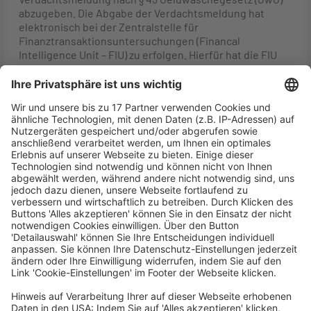
abzugeben. Die Abgabe der Verdachtsmeldung hat
elektronisch bei der Zentralstelle für
Finanztransaktionsuntersuchungen (Financal
Intelligence Unit – FIU) zu erfolgen. Hierfür hat die FIU
das
elektronische Meldeportal goAML Web
eingerichtet.
Unabhängig von der Abgabe einer Verdachtsmeldung
müssen sich WP/vBP als Verpflichtete des GwG bei der
FIU elektronisch registrieren (§ 45 Abs. 1 Satz 2 GwG).
Die Registrierung hat mit Inbetriebnahme des neuen
Informationsverbundes der FIU, spätestens jedoch ab
dem 1. 1.2024 zu erfolgen. Den Tag der Inbetriebnahme
des neuen Informationsverbundes der FIU gibt das
Bundesministerium der Finanzen im Bundesgesetzblatt
bekannt (§ 59 Abs. 6 GwG).
Es empfiehlt sich jedoch, die eigene Praxis frühzeitig
bei der FIU zu registrieren. Dadurch kann sichergestellt
werden, dass Verdachtsmeldungen unverzüglich
abgegeben werden können.