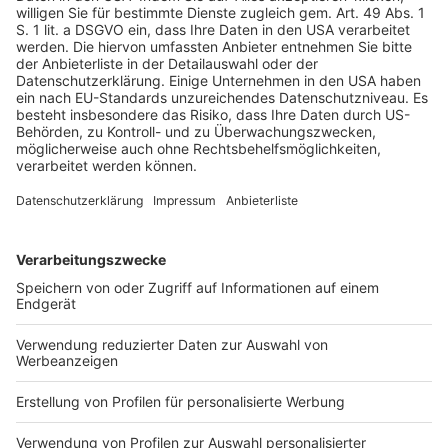
Außerdem stehen nach der Registrierung im internen
Bereich der FIU-Internetseite auch spezifische
Hinweise und Publikationen zum Thema „Bekämpfung
der Geldwäsche und Terrorismusfinanzierung“ zur
Verfügung, die hilfreich sein können, Geldwäsche und
Terrorismusfinanzierung besser zu erkennen und zu
vermeiden.
Die Informationen und Hinweise der
Wirtschaftsprüferkammer (WPK) zum Thema
Geldwäscheprävention finden Sie unter www.wpk.de in
der Rubrik
Mitglieder > Bekämpfung der Geldwäsche >
Hinweise für die Praxis
.
Zudem signalisieren Sie mit der Registrierung für sich
und Ihre Praxis, dass Sie sich mit den Verpflichtungen
aus dem GwG – insbesondere einer möglichen
Meldepflicht – auseinandersetzen und jederzeit bereit
sind, diesen Verpflichtungen auch in Form einer
elektronischen Meldung nachzukommen. Dem
Berufsstand helfen Sie durch die Erhöhung der