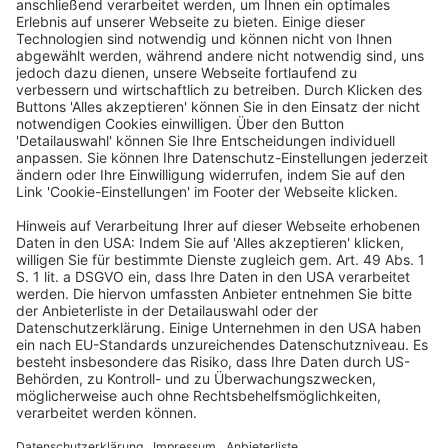
Schreiben vom 29.5.2026 gegenüber dem
Bundesministerium der Justiz und für
Verbraucherschutz sowie dem Bundesministerium der
Finanzen zum Rahmenkonzept einer Gesellschaft mit
gebundenem Vermögen (GmgV) Stellung genommen.
Das IDW unterstützt zwar das Anliegen,
verantwortungsvolle Unternehmensführung und
Unternehmensnachfolgen zu erleichtern, sieht dafür
jedoch keinen überzeugenden Bedarf für eine
zusätzliche Rechtsform. Kritisch bewertet das IDW, dass
die Vermögensbindung zwingend und unabänderlich
ausgestaltet werden soll und Mitglieder dauerhaft von
Gewinnchancen sowie Wertsteigerungen
ausgeschlossen wären. Ein solcher Ausschluss könne
unternehmerische Anreize schwächen, die Kapital- und
Wettbewerbsfähigkeit beeinträchtigen und notwendige
strukturelle Anpassungen erschweren. Steuerlich sieht
das IDW insbesondere bei der vorgesehenen
Erbersatzbesteuerung erhebliche Systemfragen. Denn
diese solle hier nicht eine Umgehung regulärer
Erbschaft- und Schenkungsteuer erfassen, sondern ein
vom Gesetzgeber selbst geschaffenes Strukturmerkmal