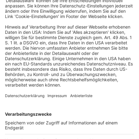
eingestuft, sondern als geschäftliche Notwendigkeit.
Die Spitzengruppe setzt außerdem einen klaren
Schwerpunkt auf hohe Datenqualität und investiert
stärker in den Aufbau von Expertenteams. Neben einem
zentralen Daten- und KI-Team in der IT-Abteilung
treiben sie auch den Aufbau dezentraler Daten- und KI-
Teams in einzelnen Geschäftsbereichen gezielt voran.
Während der Erfolgsdruck steigt, müssen Daten- und
KI-Manager kontinuierlich auf neue KI-Möglichkeiten
eingehen, sprich: eine gute Balance zwischen
Innovation und Skalierung finden. Aktuell hat z.m B. für
knapp ein Drittel der Befragten die Implementierung
von KI-Agenten eine hohe Priorität. Einerseits rückt
damit die Anpassung von Geschäftsprozessen – und
damit meist ein enger Bezug zu finanziell messbaren
Zielen – stärker in den Vordergrund. Andererseits
müssen auch hier langfristig tragfähige Grundlagen
geschaffen werden. Bisher haben z. B. erst wenige
Unternehmen eine Orchestrierungsplattform für KI-
Agenten etabliert. Die PwC-Analyse kommt zu dem
Schluss, dass eine stärkere Bündelung der Aktivitäten
in der jetzigen Phase der Daten- und KI-Transformation
erfolgskritisch ist. Die Studie ist unter www.pwc.de