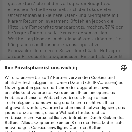
gesteckten Ziele mit den verfügbaren Budgets zu
erreichen. Aktuell verschiebt sich der Fokus vieler
Unternehmen auf kleinere Daten- und KI-Projekte mit
klarem Return on Investment. Oft fehlen jedoch die
Mittel, um Fortschritte transparent zu machen: 37 % der
befragten Daten- und KI-Manager geben an, den
Wertbeitrag finanziell nicht einschätzen zu können. Dies
hängt auch damit zusammen, dass operative
Kennzahlen dominieren. So werden 71 % der Befragten
an der Prozesseffizienz gemessen. Ein zentraler Aspekt
der Analyse dreht sich um die Frage, was KI-Vorreiter
anders machen als der Großteil der Unternehmen. Dazu
wurden die 10 % der befragten Organisationen mit dem
höchsten Reifegrad im Bereich Daten und KI gesondert
betrachtet. In dieser Spitzengruppe legen 81 % einen
hohen Wert auf die Strategieentwicklung. Dies zeigt,
wie wichtig es in einer Zeit hoher wirtschaftlicher und
technologischer Dynamik ist, die Leitplanken immer
wieder neu zu justieren. Ebenfalls 81 % der Vorreiter
sehen eine hohe Relevanz im Thema Responsible AI.
Verantwortungsvolle KI-Praktiken werden
dementsprechend nicht nur als Compliance-Erfordernis