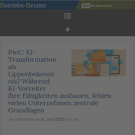
Zum
B
etriebs
-
B
erater
Inhalt
springen
PwC: KI-
Transformation
als
Lippenbekennt
©IMAGO / Ikon Images
nis? Während
KI-Vorreiter
ihre Fähigkeiten ausbauen, fehlen
vielen Unternehmen zentrale
Grundlagen
Veröffentlicht am
8. Juni 2026
von
kw