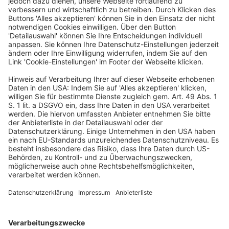
gemeinsame Mehrwertsteuersystem (ABl. L 347 S. 1 ff.)
dahingehend auszulegen, dass als „Erbringung einer
Dienstleistung gegen Entgelt“ auch die Abmahnung
eines Unternehmens durch ein steuerpflichtiges
Unternehmen gilt, wenn das abgemahnte Unternehmen
gegen gesetzliche Pflichten verstößt, dem
abmahnenden Unternehmen deswegen ein
Unterlassungsanspruch gegen das abgemahnte
Unternehmen zusteht und das abgemahnte
Unternehmen zur Erstattung der dem abmahnenden
Unternehmen infolge der Abmahnung entstandenen
Aufwendungen kraft Gesetzes verpflichtet ist, ohne
dass das abgemahnte Unternehmen das abmahnende
Unternehmen mit der Abmahnung beauftragt hat?
OLG Düsseldorf, Beschluss vom 18.2.2026 – 20 U 105/25
(Tenor)
Abmahnkosten
EuGH-Vorlage
USt.-Pflicht