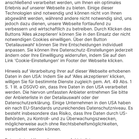
Template for SMEs at ESAP“ an diese übermittelt. Der
Berichtsentwurf der EFRAG geht auf eine Initiative der
Europäischen Kommission zurück, das
Finanzierungsumfeld von kleinen und mittleren
Unternehmen (KMU) sowie innovativen Start-ups und
wachstumsstarken Unternehmen zu fördern. In seiner
Stellungnahme unterstützt das DRSC grundsätzlich das
Ziel der Europäischen Kommission, den Zugang zu
Finanzmitteln für die von der Initiative betroffenen
Unternehmen zu erleichtern. Zugleich weist das DRSC
jedoch darauf hin, dass ein freiwilliges Reporting
Template möglicherweise nicht geeignet ist, dieses Ziel
zu erreichen. Die Stellungnahme erläutert die Gründe
für diese Einschätzung und macht zudem auf offene
Umsetzungshürden aufmerksam. Im Juli 2025 hatte die
Europäische Kommission die EFRAG damit beauftragt,
das Interesse an einer freiwilligen
Berichterstattungsinitiative für KMU, insbesondere für
innovative, schnell wachsende Unternehmen und Start-
ups, zu prüfen. Die EFRAG wurde ebenfalls damit
beauftragt, eine mögliche Struktur für eine
entsprechende Vorlage zur Berichterstattung (das sog.