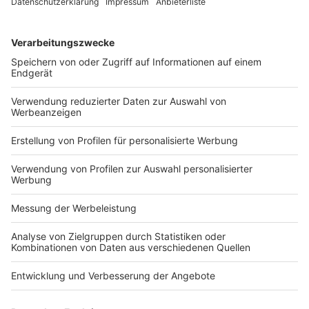
Reporting Template), bspw. im Rahmen von KPI, zu
erörtern. Die EFRAG führte daraufhin umfangreiche
Interviews mit potenziellen Erstellern und Nutzern
einer solchen Berichtsvorlage durch, um ein mögliches
Interesse an einem freiwilligen Reporting Template zu
erörtern. Die Ergebnisse wurden in einem am 3.4.2026
veröffentlichten Konsultationsentwurf für einen
entsprechenden Bericht an die Europäische
Kommission zusammengefasst und anschließend zur
Kommentierung gestellt.
(www.drsc.de vom 28.5.2028)
KPI
SME
Start-ups
Stellungnahme
wachstumsstark
Bilanzrecht und Betriebswirtschaft
« ArbG Braunschweig – Klage eines