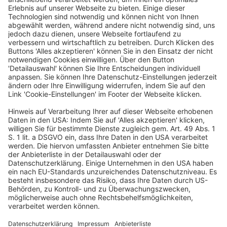
Veröffentlicht am
3. Juni 2026
von
kw
Am 27.5.2026 hat das Deutsche Rechnungslegungs
Standards Committee (DRSC) eine unter www.drsc.de
abrufbare Stellungnahme zum Berichtsentwurf der
European Financial Reporting Advisory Group
(EFRAG) „Draft Assessment of the Interest in a […]
WEITERLESEN
Bilanzrecht und Betriebswirtschaft
Bitkom: Vier von zehn Start-ups beteiligen
Mitarbeiter am Unternehmen
Veröffentlicht am
30. September 2025
von
kw
Fast alle Start-ups in Deutschland sind bereit,