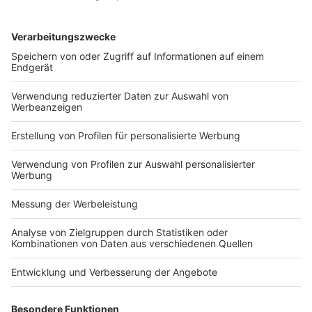
Mitarbeiter am Unternehmen zu beteiligen. Bislang
nutzen 40 % diese Möglichkeit, weitere 47 % können
sich das für die Zukunft vorstellen. Nur 8 […]
WEITERLESEN
Bilanzrecht und Betriebswirtschaft
Den digitalen Wandel gestalten
Veröffentlicht am
19. Oktober 2022
von
kw
Einleitung Die Digitalisierung begegnet uns überall –
und hat die Art, wie wir arbeiten und leben, stark
verändert. Videokonferenzen sind in vielen Berufen
längst üblich, Lebensmittel bestellen immer mehr
Menschen […]