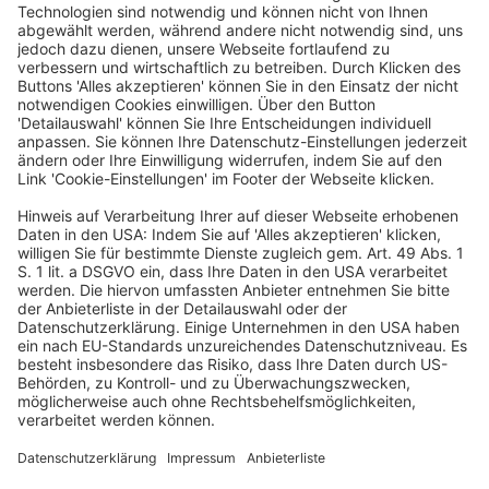
a) Die Pflicht des rechtlichen Beraters, den Mandanten
über eine Verschlechterung der Erfolgsaussichten einer
Rechtsverfolgung infolge einer veränderten rechtlichen
oder tatsächlichen Ausgangslage zu belehren, besteht
nicht erst dann, wenn die Rechtsverfolgung
aussichtslos geworden ist.
b) Die Pflicht des rechtlichen Beraters, den Mandanten
über eine Verschlechterung der Erfolgsaussichten einer
Rechtsverfolgung infolge einer veränderten rechtlichen
oder tatsächlichen Ausgangslage zu belehren, besteht
auch gegenüber dem rechtsschutzversicherten
Mandanten; sie wird nicht dadurch erfüllt, dass der
Berater auf ein fehlendes Kostenrisiko für den
Mandanten hinweist, das der
Rechtsschutzversicherung geschuldet ist.
BGH, Urteil vom 30.4.2026 – IX ZR 154/24
(Amtliche Leitsätze)