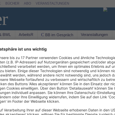
K
BÜCHER
ABO
VERANSTALTUNGEN
er
 & BWL
ArbeitsR
Veranstaltungen
C BB im Gespräch
Suchen
nd-Antworten-
©IMAGO / CHROMORANGE
onsbericht
AKTU
haftsprüfer (IDW) behandelt ausgewählte Fragen zur
New
chterstattung. Ein gesonderter Abschnitt
n für Institute. Hintergrund: Bestimmte
 sind erstmals für ein nach dem 21.6.2024
uerinformationsbericht (EIB) nach den Vorschriften