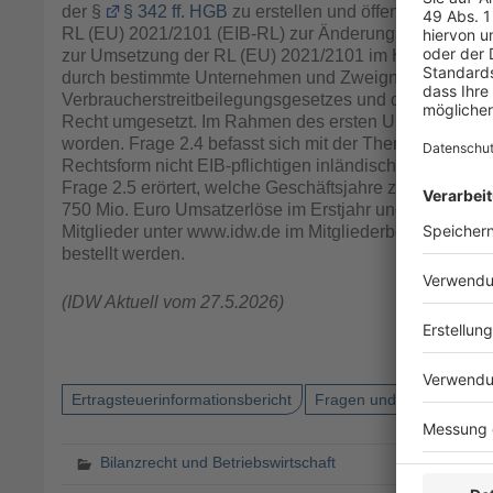
der §
§ 342 ff. HGB
zu erstellen und öffentlich zugän
RL (EU) 2021/2101 (EIB-RL) zur Änderung der RL 2013
zur Umsetzung der RL (EU) 2021/2101 im Hinblick auf 
durch bestimmte Unternehmen und Zweigniederlassun
Verbraucherstreitbeilegungsgesetzes und des Pflichtv
Recht umgesetzt. Im Rahmen des ersten Update sind 
worden. Frage 2.4 befasst sich mit der Thematik, ob i
Rechtsform nicht EIB-pflichtigen inländischen Mutterun
Frage 2.5 erörtert, welche Geschäftsjahre zur Beurtei
750 Mio. Euro Umsatzerlöse im Erstjahr und in den Folge
Mitglieder unter www.idw.de im Mitgliederbereich abru
bestellt werden.
(IDW Aktuell vom 27.5.2026)
Ertragsteuerinformationsbericht
Fragen und Antworten
Bilanzrecht und Betriebswirtschaft