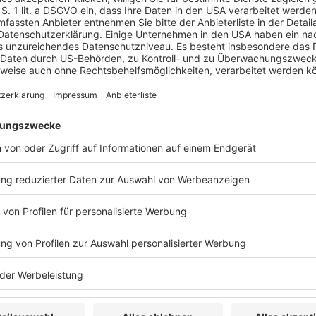
glich zu machen. Die Vorschriften basieren auf der
/34/EU (Bilanz-RL) und wurden mit dem Gesetz
die Offenlegung von Ertragsteuerinformationen
gen sowie zur Änderung des
ersicherungsgesetzes (EIB-RL-UmsG) in nationales
nun zwei Fragen zum Anwendungsbereich ergänzt
nländische Tochterunternehmen eines wegen seiner
ternehmens dennoch EIB-Pflichten unterliegt.
lung des Überschreitens des Schwellenwertes von
jahren zu betrachten ist. Der Text ist für IDW-
fbar und kann als Print on Demand im IDW Verlag
Update