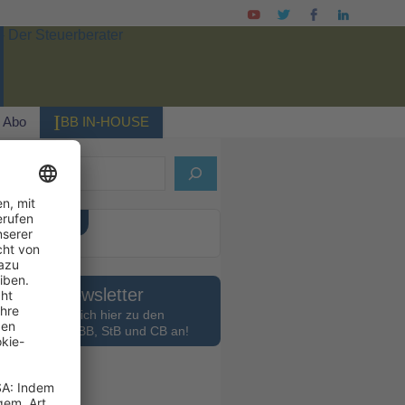
I
Abo
BB IN-HOUSE
ELLES HEFT
Newsletter
Melden Sie sich hier zu den
slettern des BB, StB und CB an!