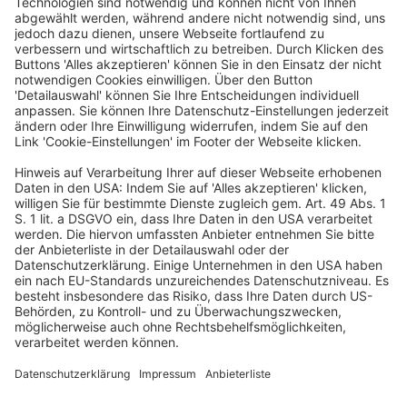
Wertschöpfung auf nur 20 % der Unternehmen. Das
zeigt die globale AI-Performance-Studie der
Wirtschaftsprüfungs- und Beratungsgesellschaft PwC,
für die 1 217 Führungskräfte in 25 Branchen befragt
wurden. Der für die Studie entwickelte PwC AI Fitness
Index bewertet auf einer Skala von 1–10 insgesamt 60
Management- und Investitionspraktiken in den
Bereichen KI-Grundlagen und KI-Nutzung. Deutschland
erreicht hier 5,6 Punkte – und liegt damit leicht über
dem globalen Median (5,5) sowie vor den USA (5,2),
Großbritannien (5,5) und Japan (4,8). An der Spitze steht
China mit 6,9, dicht gefolgt von Hongkong (6,7) und
Saudi-Arabien (6,2). Die internationalen KI-Leader – die
Top 20 % der befragten Unternehmen mit der höchsten
KI-getriebenen Performance – kommen auf einen Score
von 6,8. Deutschlands Position ist damit besser als
vielfach angenommen. Die Lücke zur Spitze liegt nicht
bei den Grundlagen, sondern bei der Verwertung: Nur
25 % der befragten deutschen Führungskräfte richten
KI auf Umsatzwachstum aus. Bei den KI-Leadern sind es
31 %. Stattdessen setzen 52 % der deutschen Befragten
KI primär für Effizienz ein – vier Prozentpunkte über dem
globalen Durchschnitt. Weitere Informationen dazu