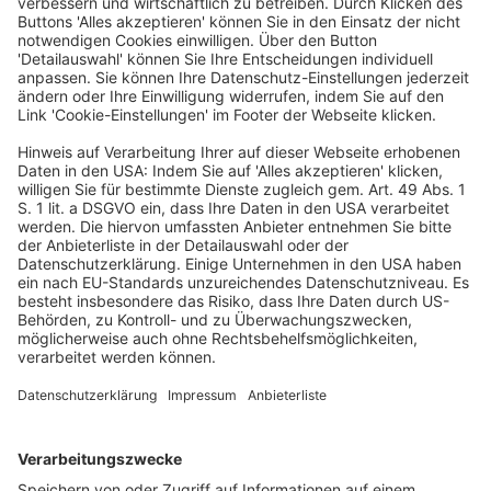
Omnibus-Pakets in Kraft getreten. Sie enthält u. a.
Anpassungen bei den durch die Corporate Sustainability
Reporting Directive (CSRD) eingeführten Änderungen
zur Nachhaltigkeitsberichterstattung. Neben einer
deutlichen Reduktion der künftig berichtspflichtigen
Unternehmen sind auch inhaltliche Neuregelungen
vorgesehen, die auf eine stärkere Entlastung der
betroffenen Unternehmen abzielen sollen. Dies betrifft
u. a. den sog. Value Chain Cap, der die
Informationsanforderungen gegenüber kleineren
Unternehmen regelt, sowie Vorschriften zur Auslassung
von Informationen unter bestimmten Umständen. Der
nachfolgende Beitrag beleuchtet die ausgewählten
Änderungen aus konzeptioneller und praktischer Sicht.
Worret, BB 2026, 1194-1198
Bilanzrecht und Betriebswirtschaft