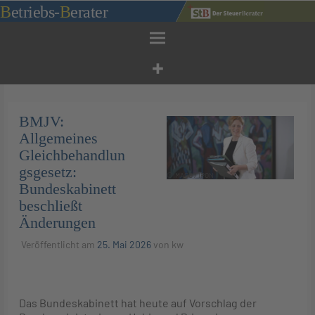
Zum
B
etriebs
-
B
erater
Inhalt
springen
BMJV:
Allgemeines
Gleichbehandlun
gsgesetz:
©IMAGO / IPON
Bundeskabinett
beschließt
Änderungen
Veröffentlicht am
25. Mai 2026
von
kw
Das Bundeskabinett hat heute auf Vorschlag der