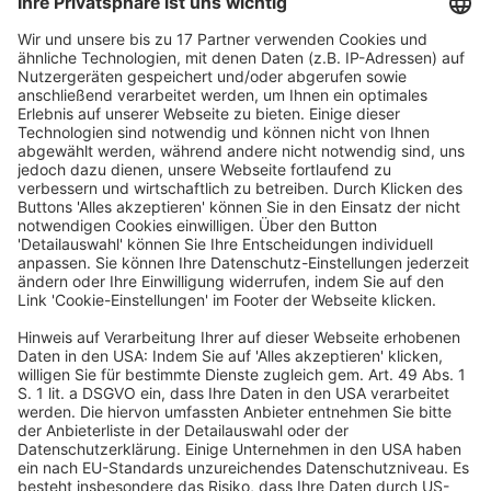
Weise soll eine schnelle und einvernehmliche Einigung
der Beteiligten befördert werden. Zudem soll die ADS
das Recht erhalten, in Gerichtsverfahren, die
Diskriminierungen betreffen, als Beistand aufzutreten
oder auf Ersuchen des Gerichts eine Stellungnahme
einzureichen. Arbeitsabläufe der
Antidiskriminierungsstelle des Bundes und ihrer
Einbindung bei Vorhaben der Bundesregierung sollen
konkretisiert werden. Diese Änderungen dienen der
Umsetzung von zwei EU-Richtlinien über Standards für
Gleichbehandlungsstellen.
Anpassung der „Kirchenklausel“
Die sogenannte „Kirchenklausel“ im
AGG
(§ 9
AGG
)
soll an höchstgerichtliche Anforderungen angepasst
werden. Die Vorschrift erlaubt es
Religionsgemeinschaften und deren Einrichtungen
innerhalb gewisser Grenzen, Beschäftigte wegen der
Religion oder Weltanschauung unterschiedlich zu
behandeln. Es soll klargestellt werden, dass dafür ein
Bezug zwischen der Religion oder Weltanschauung und