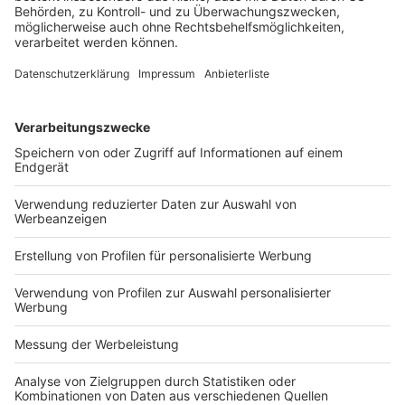
der konkreten Art der Tätigkeit der betroffenen
Beschäftigten oder der Umstände ihrer Ausübung
bestehen muss.
Vereinfachte und verbesserte Rechtsanwendung
Der Gesetzesentwurf sieht weitere Klarstellungen und
Nachjustierungen vor, die die Rechtsanwendung
vereinfachen und verbessern sollen: Das
Diskriminierungsmerkmal „Alter“ soll durch
„Lebensalter“ ersetzt werden. Außerdem soll der
zivilrechtliche Diskriminierungsschutz bei
Schwangerschaft und Mutterschaft verbessert werden.
Den Gesetzentwurf und Antworten auf häufige Fragen
finden Sie
hier
.
BMJV, PM Nr. 34/2026 v.
06. Mai 2026