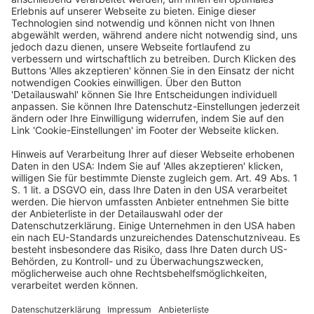
enthalten eine planwidrige Regelungslücke, soweit die
dort enthaltenen Realisationstatbestände den Entzug
von Aktien aufgrund der Auflösung und Abwicklung
einer inländischen AG durch ein Insolvenzverfahren mit
anschließender Löschung im Register nicht unmittelbar
erfassen. Die planwidrige Regelungslücke ist durch
eine entsprechende Anwendung des
Veräußerungstatbestands gemäß
§ 20 Abs. 2 Satz 1
Nr. 1 EStG
zu schließen.
2. Von einer „Veräußerung“ der Aktien ist danach
auszugehen, wenn die AG bei Vermögenslosigkeit
gemäß
§ 394 Abs. 1 Satz 2 FamFG
im Register gelöscht
wird und das Mitgliedschaftsrecht des
Aktionärs erlischt. Bei einer (früheren) Ausbuchung der
Aktien aus dem Depot des Steuerpflichtigen durch die
Depotbank wird der Tatbestand schon zu diesem
Zeitpunkt verwirklicht.
3. Der Veräußerungstatbestand ist noch nicht