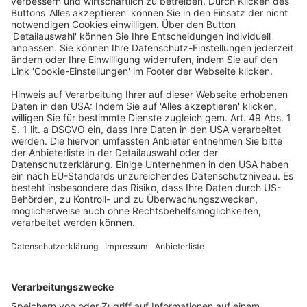
strafrechtlichen Vermögensabschöpfung vom 13.4.2017
mit dem Grundgesetz vereinbar ist, auch soweit er die
Neuregelungen in Fällen für anwendbar erklärt, in
denen bereits vor dem Inkrafttreten des
Reformgesetzes Verfolgungsverjährung eingetreten
war. Zur Begründung hat der Zweite Senat des BVerfG
ausgeführt, dass Art. 316h S. 1 EGStGB bei derartigen
Sachverhalten zwar eine Rückbewirkung von
Rechtsfolgen („echte“ Rückwirkung) darstellt, diese aber
ausnahmsweise wegen überragender Belange des
Gemeinwohls zulässig und mit dem Grundgesetz
vereinbar ist.
(PM BVerfG Nr. 20/2021 vom 5.3.2021)
Sonstiges
/
Wirtschaftsrecht