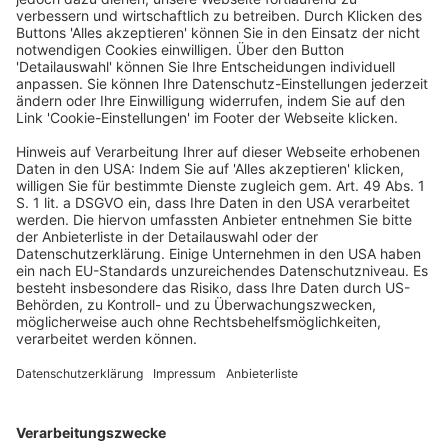
(19/26800) auf eine Kleine Anfrage der FDP (19/26377)
hervor. Das Entwicklungs-Vorhaben trägt den Namen
„KONSENS“ (Koordinierte neue Software-Entwicklung
der Steuerverwaltung) und startete im Jahr 2007.
Bei der für 2021 geplanten Evaluierung solle überprüft
werden, ob sich insbesondere die Strukturen und
Abstimmungsregeln zur Beschleunigung bei der
Verfahrenserstellung bewährt haben, heißt es in der
Antwort.
Das bisher von Bund und Ländern investierte
Gesamtvolumen für das Projekt gibt die
Bundesregierung mit 1,375 Mrd. Euro an.
(Quelle: hib-Meldung Nr. 257/2021 vom 1.3.2021)
Bund und Länder
KONSENS
Steuer-Software
Steuerverwaltung