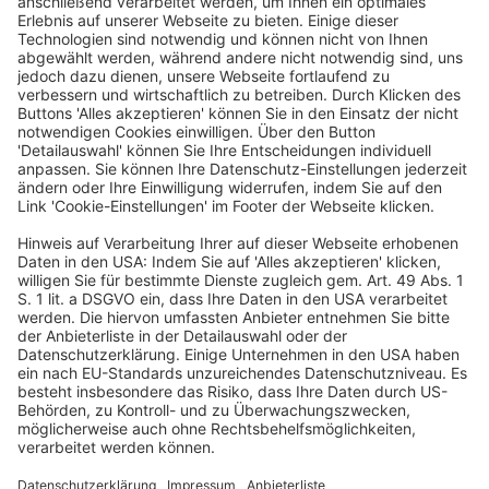
Am 23.8.2023 hat der EFRAG Sustainability Reporting
Board (EFRAG SRB) den ersten öffentlichen
Arbeitsstand der Implementation Guidance zu den
European Sustainability Reporting (ESRS) Standards
erörtert.
Hierzu wurden dem SRB die entsprechenden
Arbeitspapiere vorgelegt, welche zum einen die
Wesentlichkeitsanalyse (Implementation guidance on
materiality assessment, MAIG) und zum anderen den
Einbezug der Wertschöpfungskette (Implementation
guidance on value chain, VCIG) in die
nachhaltigkeitsbezogenen Angaben behandeln. Die
Unterlagen wurden vor der Sitzung auf der
Webseite
der EFRAG
veröffentlicht.
Zu Beginn der Sitzung wurde betont, dass es sich
hierbei um Diskussionsgrundlagen handele, die in
keiner Weise als endgültig anzusehen seien. Die SRB-
Mitglieder hatten sowohl inhaltliche als auch
prozessuale Anmerkungen und wurden gebeten, im
Nachgang zur Sitzung eventuelle weitere Anmerkungen