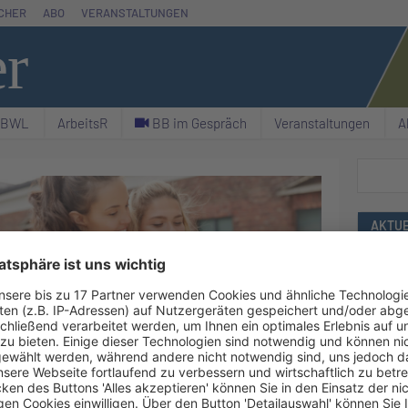
CHER
ABO
VERANSTALTUNGEN
er
& BWL
ArbeitsR
C BB im Gespräch
Veranstaltungen
A
Suchen
AKTUE
 / Pond5