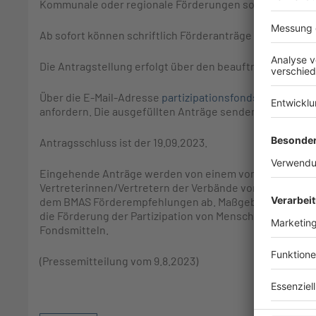
Kommunale oder regionale Förderungen sowie Sportför
Ab sofort können schriftlich Förderanträge gestellt we
Die Antragstellung erfolgt über den beauftragten Proje
Über die E-Mail-Adresse
partizipationsfonds@kbs.de
kö
anfordern. Die ausgefüllten Anträge senden Sie per E-M
Antragsschluss ist der 19.09.2023.
Eingehende Anträge werden von einem vom BMAS beruf
Vertreterinnen/Vertretern der Verbände von Menschen 
dem BMAS Förderempfehlungen ab. Maßgeblich für die Fö
die Förderung der Partizipation von Menschen mit Behi
Fondsmitteln.
(Pressemitteilung vom 9.8.2023)