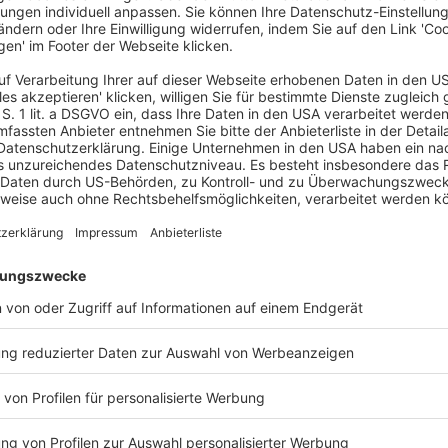
r die Förderperiode 2023 (Projektstart ab
 Förderung neuer Projekte an. Mit diesen Projekten
gierender Verbände und Organisationen von
litik und Gesellschaft auf Bundesebene
en und Organisationen:
 Selbstvertretungsorganisationen Tätige
ugendarbeit
namtlich Tätige durch Kostenübernahme für
 von 6.000,00 Euro pro Jahr
Ne
n und Medien