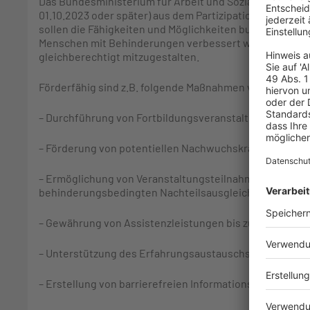
Das Bundesministerium für Arbeit und Soziales bietet fü
01.10.2023 oder später) aus dem Partizipationsfonds die
sollen die Fähigkeiten und Möglichkeiten bundesweit a
Menschen mit Behinderungen verbessert werden, um Po
gleichberechtigt mitzugestalten.
Förderfähig sind z.B. folgende Maßnahmen von Verbänd
– Durchführung von Fortbildungsveranstaltungen für in
– Förderung von potentiellen Nachwuchskräften und J
– Ermöglichung von Veranstaltungsteilnahmen für ehre
behinderungsbedingten Nachteilsausgleich
– Gewährung von Assistenzleistungen bis zu einer Höhe
– Unterstützung des Erfahrungsaustauschs
– Erstellung von barrierefreien Informationsmaterialie