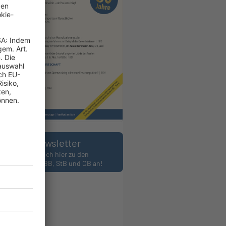
Newsletter
Melden Sie sich hier zu den
wslettern des BB, StB und CB an!