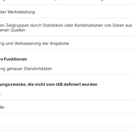
derungen sind durch diesen Fonds nicht möglich.
rden.
ktträger Knappschaft Bahn See (KBS).
nnen Sie die erforderlichen Antragsunterlagen
ail ebenfalls an
partizipationsfonds@kbs.de
.
enen Beirat, bestehend aus
mit Behinderung, bewertet. Dieser gibt gegenüber
rderentscheidung ist zum einen die Richtlinie für
nderungen, zum anderen die Verfügbarkeit von