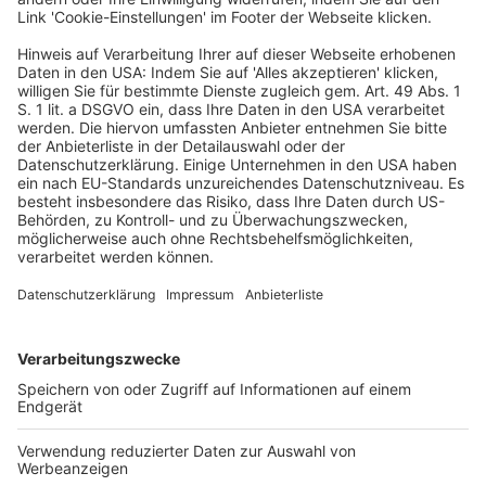
Gegenüber der Regierungsvorlage erhöhte der
Ausschuss auf Änderungsantrag der
Koalitionsfraktionen den Bußgeldrahmen bei Verstößen
gegen die Offenlegungspflichten (
§ 342o HGB
-E).
Nunmehr soll ein Bußgeld in Höhe von 250 000 Euro
statt 200 000 Euro möglich sein. Angepasst wurde
zudem der Zeitpunkt, nach dem Unternehmen zunächst
weggelassene Angaben veröffentlichen müssen (
§
342k HGB
-E). Dies soll nun bereits nach vier statt nach
fünf Jahren erfolgen. Mit der Änderung im
Verbraucherstreitbeilegungsgesetz wird laut
Änderungsantrag in § 29 Abs. 2 S. 1 Nr. 2 klargestellt,
dass über den bisherigen Wortlaut der Norm hinaus
nicht nur eine geeignete anerkannte
Verbraucherschlichtungsstelle beliehen werden kann,
sondern auch der Träger der aktuell tätigen
Universalschlichtungsstelle. Die Änderung im
Pflichtversicherungsgesetz dient laut Änderungsantrag
zur Umsetzung einer Vorschrift einer EU-Richtlinie über
die Kraftfahrzeug-Haftpflichtversicherung und die
Kontrolle der entsprechenden Versicherungspflicht.
Konkret geht es demnach um Regelungen zur
Entschädigung der Verkehrsopfer im Fall der Insolvenz