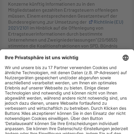
Konzerne künftig Informationen zu in den
Mitgliedstaaten gezahlten Ertragsteuern offenlegen
müssen. Einem entsprechenden Gesetzentwurf der
Bundesregierung „zur Umsetzung der
Richtlinie (EU)
2021/2101
im Hinblick auf die Offenlegung von
Ertragsteuerinformationen durch bestimmte
Unternehmen und Zweigniederlassungen“ (20/5653)
stimmten die Koalitionsfraktionen von SPD, Bündnis
90/Die Grünen und FDP sowie die Fraktion Die Linke zu.
Gegen das zuvor im Rechtsausschuss noch geänderte
Gesetz (20/6758) stimmten CDU/CSU und AfD. Durch die
Offenlegungspflicht solle „eine informierte öffentliche
Debatte darüber ermöglicht werden, ob die betroffenen
multinationalen Unternehmen und Konzerne ihren
Beitrag zum Gemeinwohl auch dort leisten, wo sie tätig
sind“, heißt es in dem Gesetz. In deutsches Recht
umgesetzt werden soll die Richtlinie durch einen neuen
Unterabschnitt im Vierten Abschnitt des Dritten Buchs
des
HGB
. Zudem wurden u. a. eine
Offenlegungspflicht erweitert und
handelsbilanzrechtliche Bußgeld- und
Ordnungsgeldvorschriften punktuell geändert.