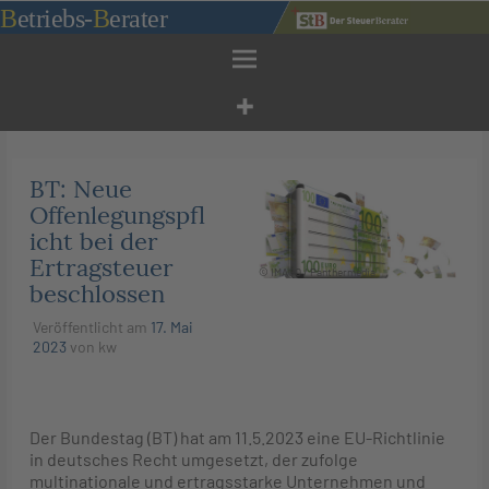
Zum
B
etriebs
-
B
erater
Inhalt
springen
BT: Neue
Offenlegungspfl
icht bei der
Ertragsteuer
© IMAGO / Panthermedia
beschlossen
Veröffentlicht am
17. Mai
2023
von
kw
Der Bundestag (BT) hat am 11.5.2023
eine EU-Richtlinie
in deutsches Recht umgesetzt, der zufolge
multinationale und ertragsstarke Unternehmen und