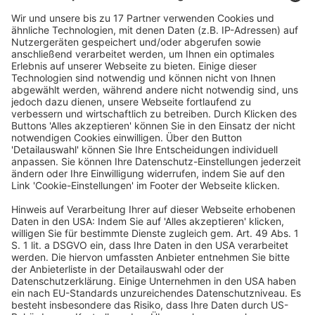
für Start-ups, Wachstumsunternehmen und […]
WEITERLESEN
Bilanzrecht und Betriebswirtschaft
Lünendonk: Deutscher
Wirtschaftsprüfungsmarkt – Branche
erwartet nach schwachem 2021 ein
starkes Wachstum im Jahr 2022
Veröffentlicht am
2. September 2022
von
bg
Nach verhaltenem Wachstum des
Wirtschaftsprüfungs- und Steuerberatungsmarkts in
Deutschland im Geschäftsjahr 2021 soll im aktuellen
Jahr die Branche dynamisch zulegen. Die Teilnehmer
der neuen Lünendonk-Studie „Wirtschaftsprüfung und