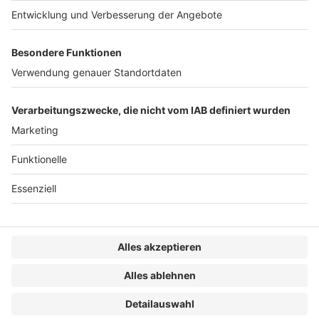
10. Februar 2022 – HighRadius, Anbieter von KI-
basierter Order-to-Cash-, Treasury-Management- und
Record-to-Report-Software, […]
WEITERLESEN
Digitalisierung (StB)
1
2
»
VERLAG
KONTAKT
IMPRESSUM
MEDIADATEN
DATENSCHUTZ
AGB