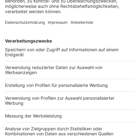
Steuerberatung in Deutschland“ […]
WEITERLESEN
Bilanzrecht und Betriebswirtschaft
HighRadius beschleunigt Wachstum in
Europa: Führende Unternehmen
implementieren KI-basierte Autonomous
Software zur Transformation ihrer
Finanzbereiche
Veröffentlicht am
14. Februar 2022
von
kw
IDC und Bayer bestätigen das
Wertschöpfungspotenzial der HighRadius Plattform
bei der Restrukturierung von Order-to-Cash-,
Treasury- und Record-to-Report-Prozessen Frankfurt,