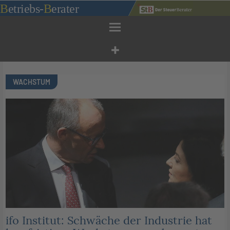
Zum
B
etriebs
-
B
erater
Inhalt
springen
WACHSTUM
ifo Institut: Schwäche der Industrie hat