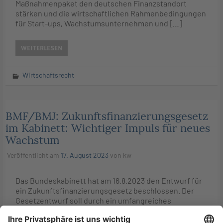
Maßnahmenpaket den deutschen Finanzstandort
stärken und die wirtschaftlichen Rahmenbedingungen
für Start-ups, Wachstumsunternehmen und […]
WEITERLESEN
Wirtschaftsrecht
BMF/BMJ: Zukunftsfinanzierungsgesetz
im Kabinett: Wichtiger Impuls für neues
Wachstum
Veröffentlicht am
17. August 2023
von
kw
Das Bundeskabinett hat am 16.8.2023 den Entwurf für
ein Zukunftsfinanzierungsgesetz beschlossen. Der
Gesetzentwurf soll durch ein umfangreiches
Maßnahmenpaket den deutschen Finanzstandort
stärken und die wirtschaftlichen Rahmenbedingungen