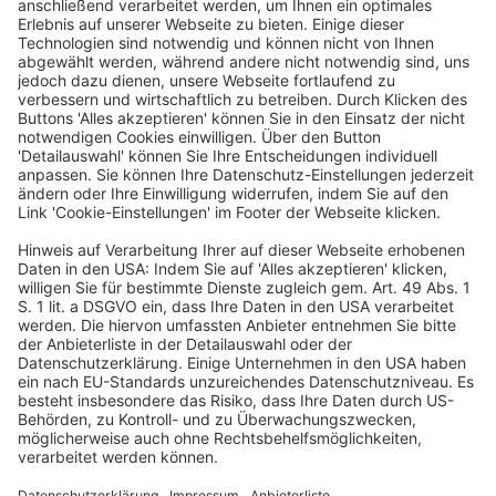
WEITERLESEN
Arbeitsrecht
BVerfG: Gesetzliche Regelungen zur
Vergütung von Gefangenenarbeit in
Bayern und Nordrhein-Westfalen sind
verfassungswidrig
Veröffentlicht am
3. Juli 2023
von
kw
Urteil vom 20.6.2023 – 2 BvR 166/16, 2 BvR 1683/17 Mit
heute verkündetem Urteil hat der Zweite Senat des
Bundesverfassungsgerichts entschieden, dass Art. 46
Abs. 2 Satz 2, Abs. 3 […]
WEITERLESEN