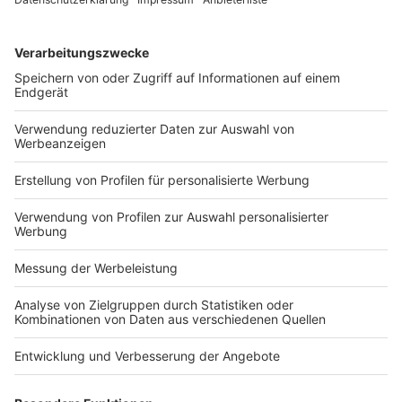
Arbeitsrecht
EuGH: Die Arbeitnehmerfreizügigkeit
steht der Regelung eines Mitgliedstaats
entgegen, die eine Vergütung davon
abhängig macht, dass eine
Quarantänemaßnahme durch seine
eigenen Verwaltungsbehörden auferlegt
wurde
Veröffentlicht am
30. Juni 2023
von
kw
Urteil des Gerichtshofs in der Rechtssache C-411/22 |
Thermalhotel Fontana: Eine solche Regelung kann zu
einer mittelbaren Diskriminierung der
Wanderarbeitnehmer führen Ende 2020 wurden
mehrere Arbeitnehmer des österreichischen Hotels
Thermalhotel […]