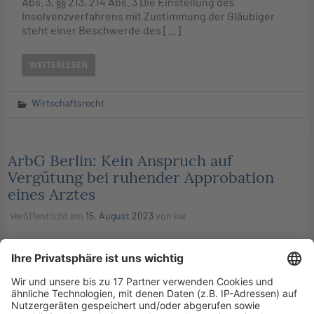
Abs. 3, §§ 213, 214 Abs. 3 Die Einstellung des
Insolvenzverfahrens mit Zustimmung der Gläubiger
steht einer Beschwerde des […]
WEITERLESEN
Wirtschaftsrecht
ArbG Berlin: Kein Anspruch auf
Vergütung bei ruhender Approbation
eines Arztes
Veröffentlicht am
15. August 2023
von
kw
ArbG Berlin, Urteil vom 28.6.2023 – 14 Ca 3796/22 und 14
Ca 11727/22 Das Arbeitsgericht Berlin hat entschieden,
dass ein Arzt während des behördlich angeordneten
Ruhens seiner Approbation keinen Anspruch […]