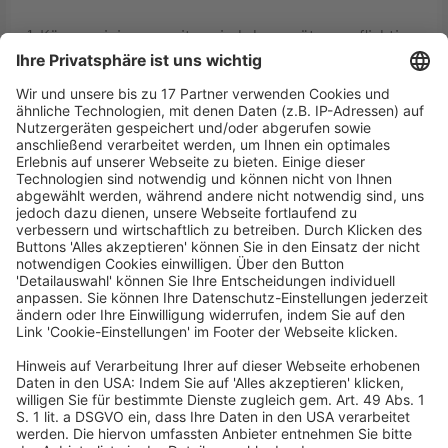
1. Körperreinigungszeiten sind als vergütungspflichtige
Arbeitszeit anzusehen, wenn sie mit der eigentlichen
Tätigkeit oder der Art und Weise ihrer Erbringung
unmittelbar zusammenhängen und deshalb
ausschließlich der Befriedigung eines fremden
Bedürfnisses dienen. Öffentlich-rechtliche und
arbeitsschutzrechtliche Vorschriften können für die
Abgrenzung und Beurteilung des jeweiligen Einzelfalls
Orientierungshilfen bieten (Rn. 25 ff.).
2. Hat der Arbeitnehmer zur Erforderlichkeit von
Umkleidezeiten dargelegt, welche Kleidungsstücke er
an- und abzulegen hat und wie viel Zeit er jeweils für
den Umkleidevorgang benötigt, handelt das Gericht
ermessensfehlerhaft, wenn es anstatt den
angebotenen Beweis zu erheben, unmittelbar eine
Schätzung vornimmt (Rn. 51).
3. Gegen eine Schätzung der Umkleidezeit im
„Selbstversuch“ durch den Kammervorsitzenden des
Arbeitsgerichts/Landesarbeitsgerichts außerhalb der