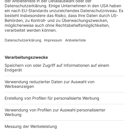
mündlichen Verhandlung bestehen grundsätzliche
Bedenken, wenn der Umkleidevorgang nicht nach
§
357 Abs. 1 ZPO
parteiöffentlich erfolgt und die Parteien
damit keine Möglichkeit haben, den Selbstversuch zu
beobachten und zu den Ausgangsbedingungen Stellung
zu nehmen (Rn. 53).
(Orientierungssätze)
Körperreinigungszeiten gehören zur
vergütungspflichtigen Arbeitszeit, wenn sich der
Arbeitnehmer bei seiner geschuldeten Arbeitsleistung
so sehr verschmutzt, dass ihm ein Anlegen der
Privatkleidung, das Verlassen des Betriebs und der Weg
nach Hause ohne eine vorherige Reinigung des Körpers
im Betrieb nicht zugemutet werden kann.
(Amtlicher Leitsatz)