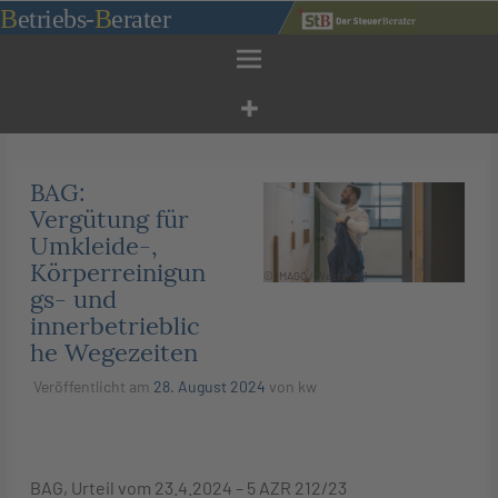
Zum
B
etriebs
-
B
erater
Inhalt
springen
BAG:
Vergütung für
Umkleide-,
Körperreinigun
© IMAGO / Westend61
gs- und
innerbetrieblic
he Wegezeiten
Veröffentlicht am
28. August 2024
von
kw
BAG, Urteil vom 23.4.2024 – 5 AZR 212/23