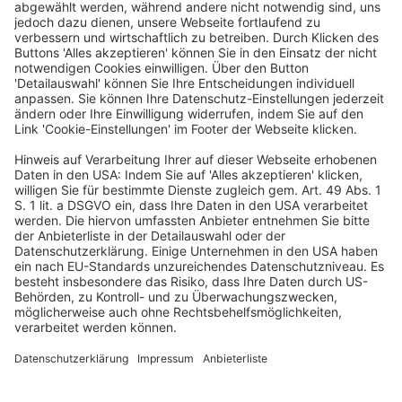
Wirtschaftsrecht
BGH: Rückkehrpflicht für über Uber X
gebuchte Mietwagen ist bei rein nationalem
Sachverhalt nicht am Unionsrecht zu messen
Veröffentlicht am
3. Juni 2026
von
kw
Urteil vom 3. Juni 2026 – I ZR 123/25 Der unter anderem
für das Wettbewerbsrecht zuständige I. Zivilsenat des
Bundesgerichtshofs hat entschieden, dass die sich
aus dem Personenbeförderungsgesetz (PBefG) für […]
WEITERLESEN
Wirtschaftsrecht