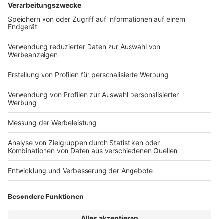
OLG Köln: Rückkehrpflicht IV
Veröffentlicht am
2. Juni 2025
von
rö
Die Rückkehrpflicht für Mietwagen gemäß § 49 Abs. 4 S.
3 PBefG verstößt nach wie vor weder gegen
Verfassungsrecht noch Unionsrecht. OLG Köln, Urteil
vom 9.5.2025 – 6 U 106/24 […]
WEITERLESEN
Wirtschaftsrecht
VERLAG
KONTAKT
IMPRESSUM